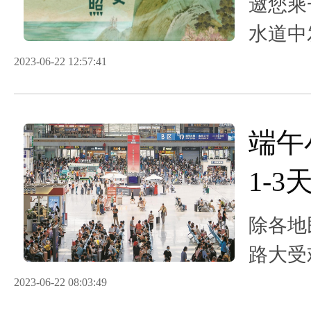
邀您乘
水道中
2023-06-22 12:57:41
端午
1-
假日
除各地
路大受
推出的
2023-06-22 08:03:49