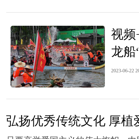
视频
龙船
广佛
2023-06-22 2
弘扬优秀传统文化 厚植