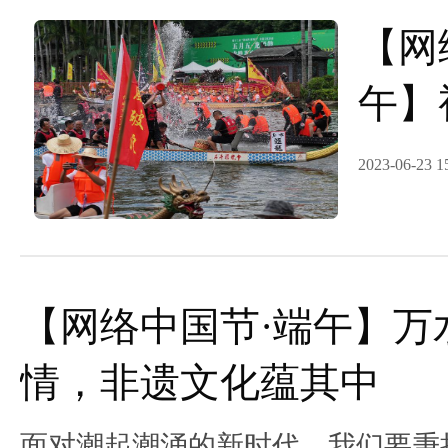
【网
午】
湾湖
2023-06-23 1
午，
续
【网络中国节·端午】万
情，非遗文化蕴其中
面对潮起潮涌的新时代，我们要秉