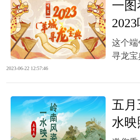
一图
20
典来
这个端
寻龙宝
州龙”
2023-06-22 12:57:46
五月
水映