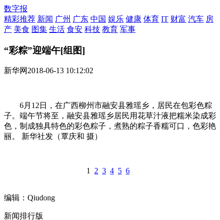
数字报
精彩推荐
新闻
广州
广东
中国
娱乐
健康
体育
IT
财富
汽车
房
产
美食
图集
生活
食安
科技
教育
军事
“彩粽”迎端午[组图]
新华网
2018-06-13 10:12:02
6月12日，在广西柳州市融安县雅瑶乡，居民在包彩色粽
子。端午节将至，融安县雅瑶乡居民用花草汁液把糯米染成彩
色，制成独具特色的彩色粽子，煮熟的粽子香糯可口，色彩艳
丽。 新华社发（覃庆和 摄）
1
2
3
4
5
6
编辑：Qiudong
新闻排行版