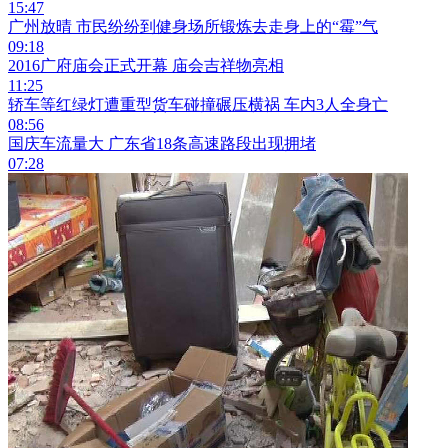
15:47
广州放晴 市民纷纷到健身场所锻炼去走身上的“霉”气
09:18
2016广府庙会正式开幕 庙会吉祥物亮相
11:25
轿车等红绿灯遭重型货车碰撞碾压横祸 车内3人全身亡
08:56
国庆车流量大 广东省18条高速路段出现拥堵
07:28