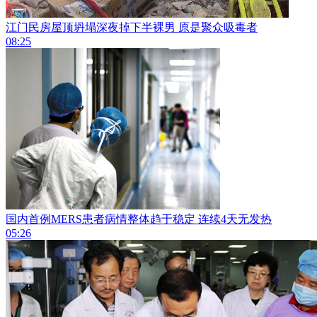
江门民房屋顶坍塌深夜掉下半裸男 原是聚众吸毒者
08:25
国内首例MERS患者病情整体趋于稳定 连续4天无发热
05:26