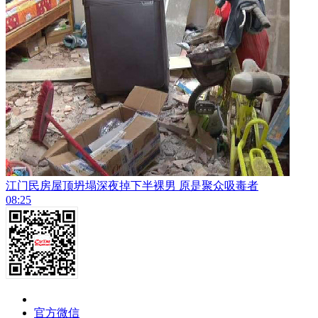
江门民房屋顶坍塌深夜掉下半裸男 原是聚众吸毒者
08:25
官方微信