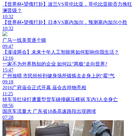
【世界杯•望俄打卦】波兰VS哥伦比亚，哥伦比亚能否力挽狂
澜晋级？
10:32
【世界杯•望俄打卦】日本VS塞内加尔，预测塞内加尔小胜
10:32
广马一线美景逐个睇
09:47
【漫读两会】未来十年人工智能将如何影响你我生活？
12:16
一家不为外界熟知的企业 如何以"两极"走向世界?
15:47
广州放晴 市民纷纷到健身场所锻炼去走身上的“霉”气
09:18
2016广府庙会正式开幕 庙会吉祥物亮相
11:25
轿车等红绿灯遭重型货车碰撞碾压横祸 车内3人全身亡
08:56
国庆车流量大 广东省18条高速路段出现拥堵
07:28