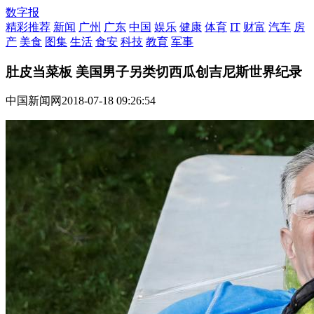
数字报
精彩推荐
新闻
广州
广东
中国
娱乐
健康
体育
IT
财富
汽车
房
产
美食
图集
生活
食安
科技
教育
军事
肚皮当菜板 美国男子另类切西瓜创吉尼斯世界纪录
中国新闻网
2018-07-18 09:26:54