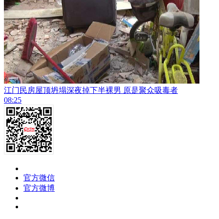
江门民房屋顶坍塌深夜掉下半裸男 原是聚众吸毒者
08:25
官方微信
官方微博