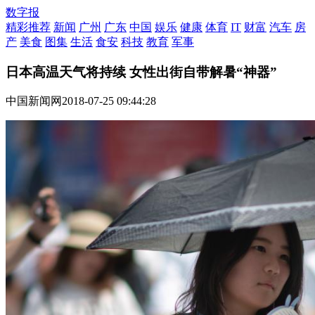
数字报
精彩推荐
新闻
广州
广东
中国
娱乐
健康
体育
IT
财富
汽车
房
产
美食
图集
生活
食安
科技
教育
军事
日本高温天气将持续 女性出街自带解暑“神器”
中国新闻网
2018-07-25 09:44:28