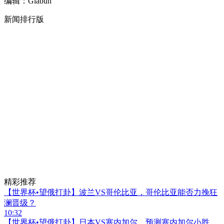
编辑：Giabun
新闻排行版
精彩推荐
【世界杯•望俄打卦】波兰VS哥伦比亚，哥伦比亚能否力挽狂
澜晋级？
10:32
【世界杯•望俄打卦】日本VS塞内加尔，预测塞内加尔小胜