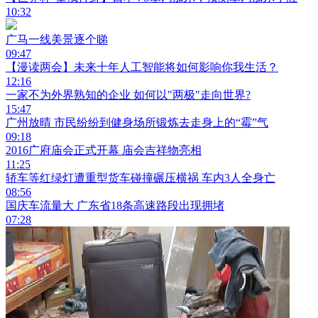
10:32
广马一线美景逐个睇
09:47
【漫读两会】未来十年人工智能将如何影响你我生活？
12:16
一家不为外界熟知的企业 如何以"两极"走向世界?
15:47
广州放晴 市民纷纷到健身场所锻炼去走身上的“霉”气
09:18
2016广府庙会正式开幕 庙会吉祥物亮相
11:25
轿车等红绿灯遭重型货车碰撞碾压横祸 车内3人全身亡
08:56
国庆车流量大 广东省18条高速路段出现拥堵
07:28