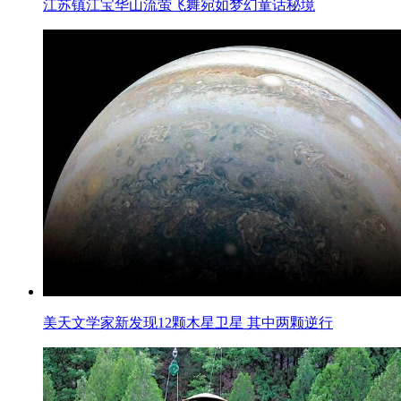
江苏镇江宝华山流萤飞舞宛如梦幻童话秘境
美天文学家新发现12颗木星卫星 其中两颗逆行