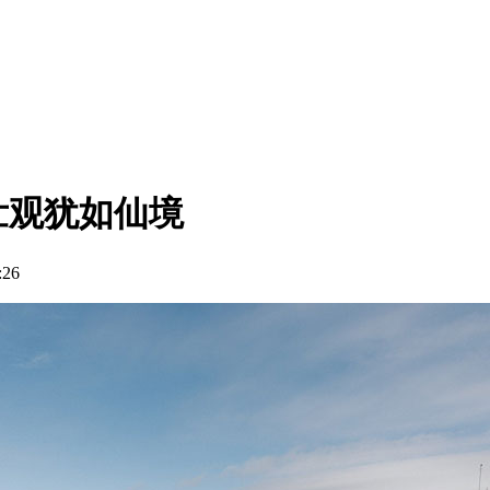
壮观犹如仙境
26