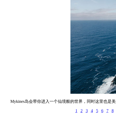
Mykines岛会带你进入一个仙境般的世界，同时这里也是
1
2
3
4
5
6
7
8