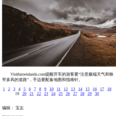
Visitfaroeislands.com提醒开车的游客要“注意极端天气和狭
窄多风的道路”，手边要配备地图和指南针。
1
2
3
4
5
6
7
8
9
10
11
12
13
14
15
16
17
18
19
20
21
22
23
24
25
26
27
28
29
30
编辑： 宝厷