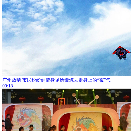
广州放晴 市民纷纷到健身场所锻炼去走身上的“霉”气
09:18