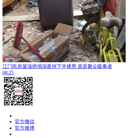
江门民房屋顶坍塌深夜掉下半裸男 原是聚众吸毒者
08:25
官方微信
官方微博