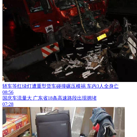
轿车等红绿灯遭重型货车碰撞碾压横祸 车内3人全身亡
08:56
国庆车流量大 广东省18条高速路段出现拥堵
07:28