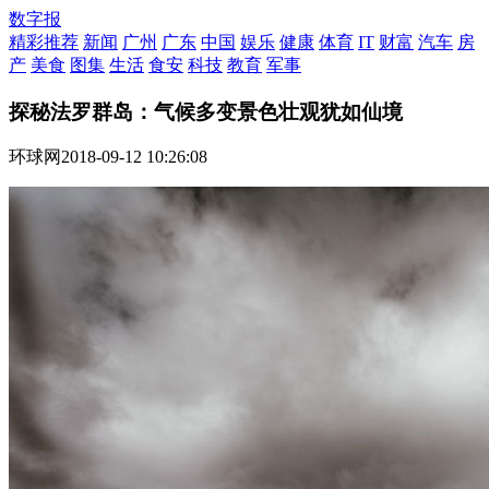
数字报
精彩推荐
新闻
广州
广东
中国
娱乐
健康
体育
IT
财富
汽车
房
产
美食
图集
生活
食安
科技
教育
军事
探秘法罗群岛：气候多变景色壮观犹如仙境
环球网
2018-09-12 10:26:08