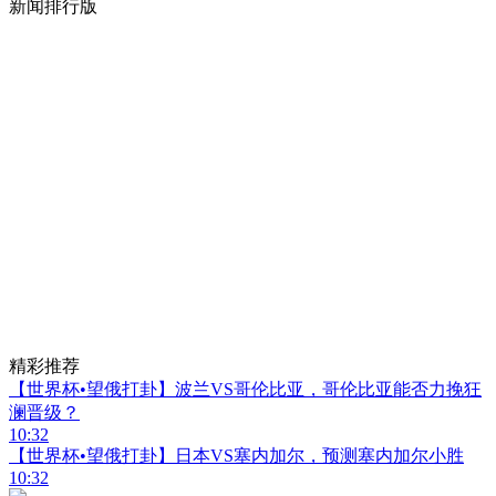
新闻排行版
精彩推荐
【世界杯•望俄打卦】波兰VS哥伦比亚，哥伦比亚能否力挽狂
澜晋级？
10:32
【世界杯•望俄打卦】日本VS塞内加尔，预测塞内加尔小胜
10:32