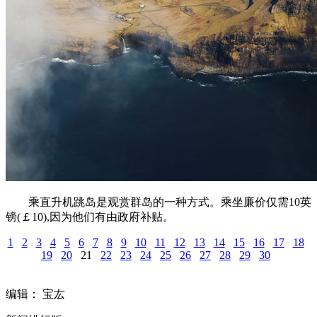
乘直升机跳岛是观赏群岛的一种方式。乘坐廉价仅需10英
镑(￡10),因为他们有由政府补贴。
1
2
3
4
5
6
7
8
9
10
11
12
13
14
15
16
17
18
19
20
21
22
23
24
25
26
27
28
29
30
编辑： 宝厷