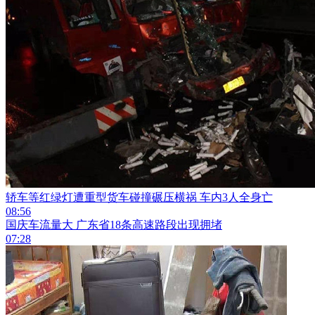
轿车等红绿灯遭重型货车碰撞碾压横祸 车内3人全身亡
08:56
国庆车流量大 广东省18条高速路段出现拥堵
07:28