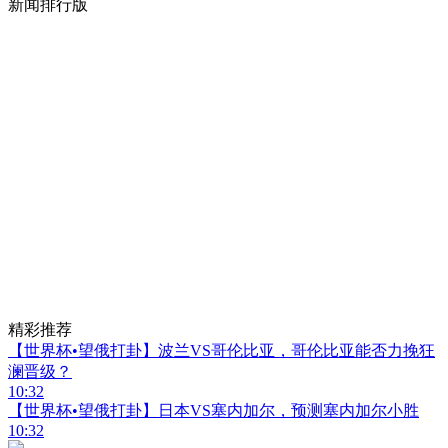
新闻排行版
精彩推荐
【世界杯•望俄打卦】波兰VS哥伦比亚，哥伦比亚能否力挽狂
澜晋级？
10:32
【世界杯•望俄打卦】日本VS塞内加尔，预测塞内加尔小胜
10:32