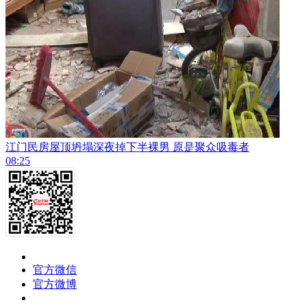
江门民房屋顶坍塌深夜掉下半裸男 原是聚众吸毒者
08:25
官方微信
官方微博