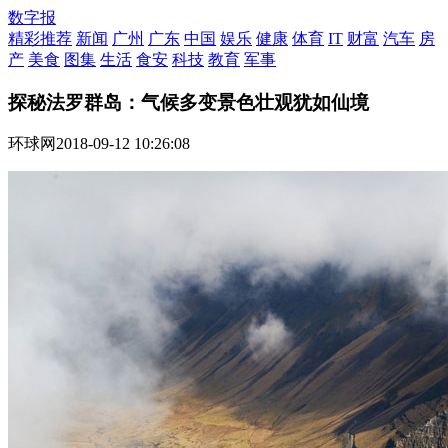
数字报
精彩推荐
新闻
广州
广东
中国
娱乐
健康
体育
IT
财富
汽车
房
产
美食
图集
生活
食安
科技
教育
军事
探秘法罗群岛：气候多变景色壮观犹如仙境
环球网
2018-09-12 10:26:08