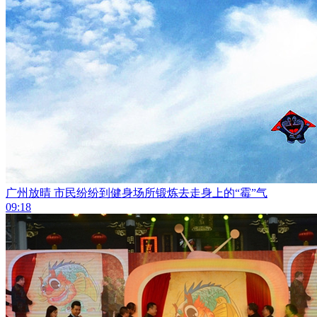
广州放晴 市民纷纷到健身场所锻炼去走身上的“霉”气
09:18