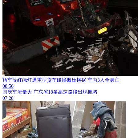
轿车等红绿灯遭重型货车碰撞碾压横祸 车内3人全身亡
08:56
国庆车流量大 广东省18条高速路段出现拥堵
07:28