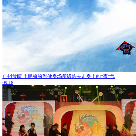
广州放晴 市民纷纷到健身场所锻炼去走身上的“霉”气
09:18