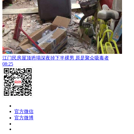
江门民房屋顶坍塌深夜掉下半裸男 原是聚众吸毒者
08:25
官方微信
官方微博