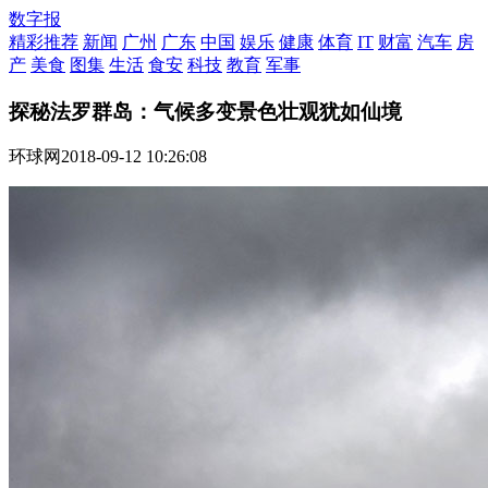
数字报
精彩推荐
新闻
广州
广东
中国
娱乐
健康
体育
IT
财富
汽车
房
产
美食
图集
生活
食安
科技
教育
军事
探秘法罗群岛：气候多变景色壮观犹如仙境
环球网
2018-09-12 10:26:08