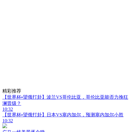
精彩推荐
【世界杯•望俄打卦】波兰VS哥伦比亚，哥伦比亚能否力挽狂
澜晋级？
10:32
【世界杯•望俄打卦】日本VS塞内加尔，预测塞内加尔小胜
10:32