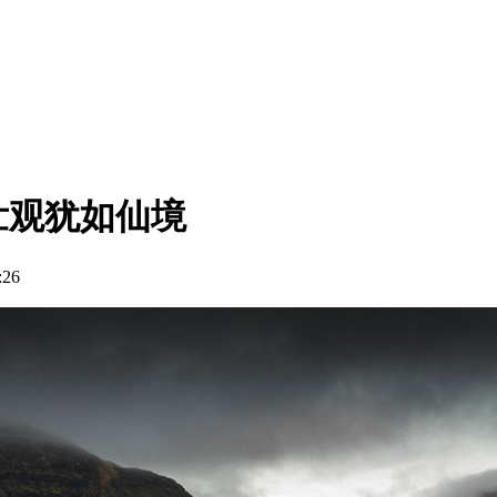
壮观犹如仙境
26