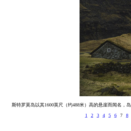
斯特罗莫岛以其1600英尺（约488米）高的悬崖而闻名，
1
2
3
4
5
6
7
8