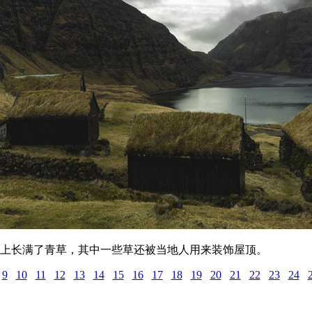
岛上长满了青草，其中一些草还被当地人用来装饰屋顶。
9
10
11
12
13
14
15
16
17
18
19
20
21
22
23
24