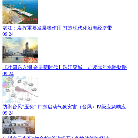
湛江：发挥重要发展极作用 打造现代化沿海经济带
09:24
【壮阔东方潮 奋进新时代】珠江穿城，走读40年水路财路
09:24
防御台风“玉兔” 广东启动气象灾害（台风）Ⅳ级应急响应
09:24