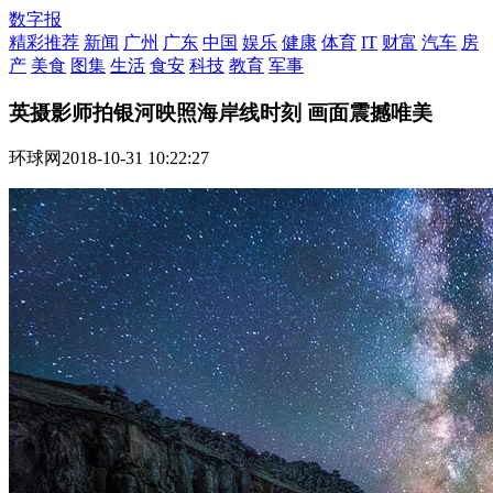
数字报
精彩推荐
新闻
广州
广东
中国
娱乐
健康
体育
IT
财富
汽车
房
产
美食
图集
生活
食安
科技
教育
军事
英摄影师拍银河映照海岸线时刻 画面震撼唯美
环球网
2018-10-31 10:22:27