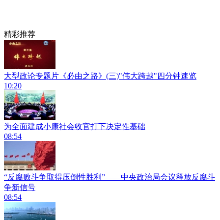
精彩推荐
大型政论专题片《必由之路》(三)"伟大跨越"四分钟速览
10:20
为全面建成小康社会收官打下决定性基础
08:54
“反腐败斗争取得压倒性胜利”——中央政治局会议释放反腐斗
争新信号
08:54