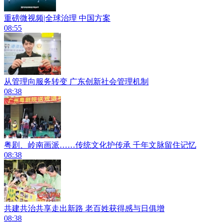
重磅微视频|全球治理 中国方案
08:55
从管理向服务转变 广东创新社会管理机制
08:38
粤剧、岭南画派……传统文化护传承 千年文脉留住记忆
08:38
共建共治共享走出新路 老百姓获得感与日俱增
08:38