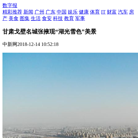
数字报
精彩推荐
新闻
广州
广东
中国
娱乐
健康
体育
IT
财富
汽车
房
产
美食
图集
生活
食安
科技
教育
军事
甘肃戈壁名城张掖现“湖光雪色”美景
中新网
2018-12-14 10:52:18