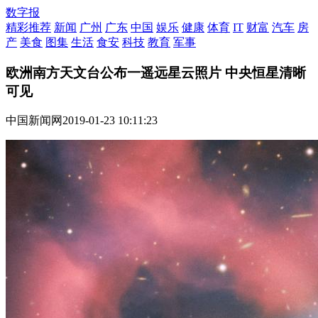
数字报
精彩推荐
新闻
广州
广东
中国
娱乐
健康
体育
IT
财富
汽车
房
产
美食
图集
生活
食安
科技
教育
军事
欧洲南方天文台公布一遥远星云照片 中央恒星清晰
可见
中国新闻网
2019-01-23 10:11:23