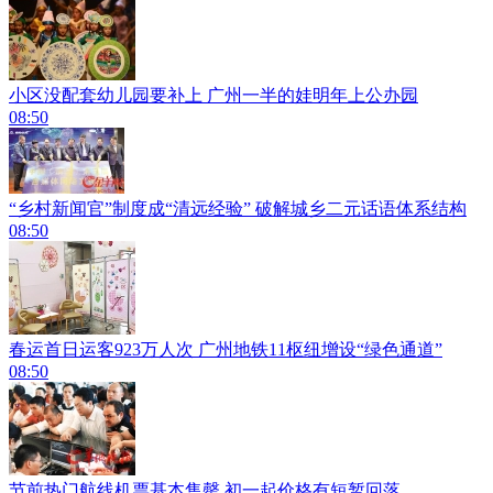
小区没配套幼儿园要补上 广州一半的娃明年上公办园
08:50
“乡村新闻官”制度成“清远经验” 破解城乡二元话语体系结构
08:50
春运首日运客923万人次 广州地铁11枢纽增设“绿色通道”
08:50
节前热门航线机票基本售罄 初一起价格有短暂回落