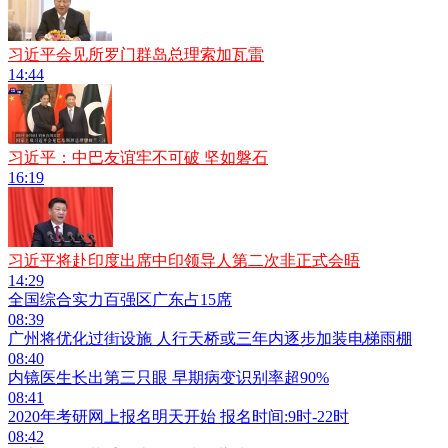
习近平会见所罗门群岛总理索加瓦雷
14:44
习近平：中巴友谊牢不可破 坚如磐石
16:19
习近平将赴印度出席中印领导人第二次非正式会晤
14:29
全国综合实力百强区广东占15席
08:39
广州将优化过街设施 人行天桥或三年内逐步加装电梯雨棚
08:40
内镜医生长出第三只眼 早期病变识别率超90%
08:41
2020年考研网上报名明天开始 报名时间:9时-22时
08:42