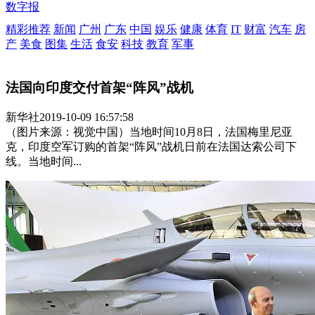
数字报
精彩推荐
新闻
广州
广东
中国
娱乐
健康
体育
IT
财富
汽车
房
产
美食
图集
生活
食安
科技
教育
军事
法国向印度交付首架“阵风”战机
新华社
2019-10-09 16:57:58
（图片来源：视觉中国）当地时间10月8日，法国梅里尼亚
克，印度空军订购的首架“阵风”战机日前在法国达索公司下
线。当地时间...