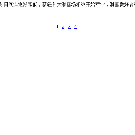
随着冬日气温逐渐降低，新疆各大滑雪场相继开始营业，滑雪爱好
1
2
3
4