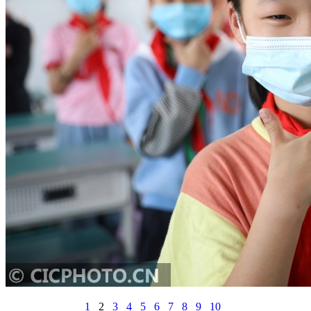
1
2
3
4
5
6
7
8
9
10