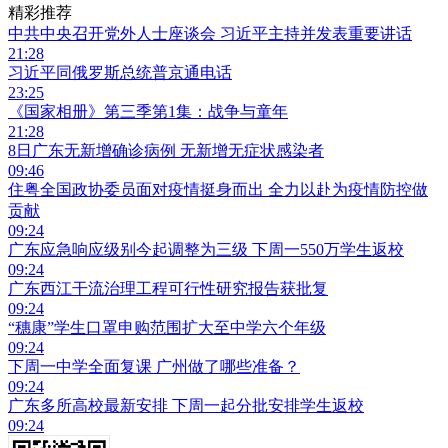
精彩推荐
中共中央召开党外人士座谈会 习近平主持并发表重要讲话
21:28
习近平同俄罗斯总统普京通电话
23:25
《国家相册》第三季第1集：战争与童年
21:28
8日广东无新增确诊病例 无新增无症状感染者
09:46
住粤全国政协委员面对疫情挺身而出 全力以赴为疫情防控做
贡献
09:24
广东应急响应级别今起调整为三级 下周一550万学生返校
09:24
广东西江干流治理工程可行性研究报告获批复
09:24
“穗康”学生口罩申购范围扩大至中学六个年级
09:24
下周一中学全面复课 广州做了哪些准备？
09:24
广东多所高校最新安排 下周一起分批安排学生返校
09:24