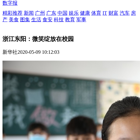
数字报
精彩推荐
新闻
广州
广东
中国
娱乐
健康
体育
IT
财富
汽车
房
产
美食
图集
生活
食安
科技
教育
军事
浙江东阳：微笑绽放在校园
新华社
2020-05-09 10:12:03