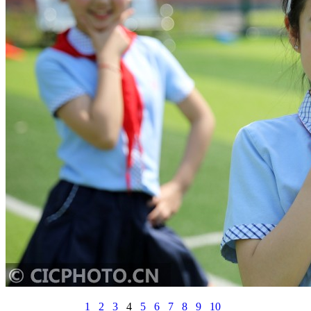
1
2
3
4
5
6
7
8
9
10