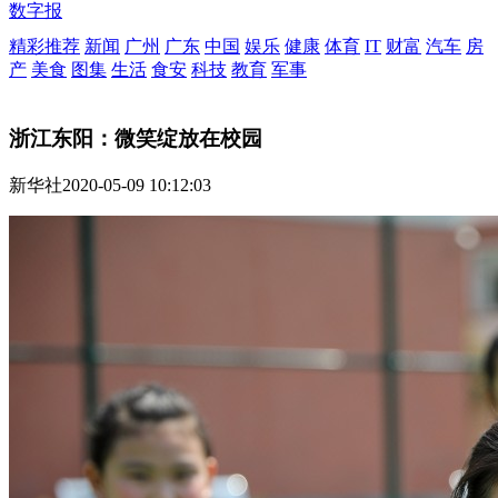
数字报
精彩推荐
新闻
广州
广东
中国
娱乐
健康
体育
IT
财富
汽车
房
产
美食
图集
生活
食安
科技
教育
军事
浙江东阳：微笑绽放在校园
新华社
2020-05-09 10:12:03