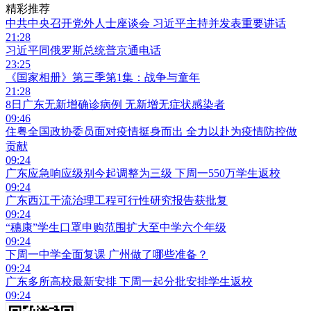
精彩推荐
中共中央召开党外人士座谈会 习近平主持并发表重要讲话
21:28
习近平同俄罗斯总统普京通电话
23:25
《国家相册》第三季第1集：战争与童年
21:28
8日广东无新增确诊病例 无新增无症状感染者
09:46
住粤全国政协委员面对疫情挺身而出 全力以赴为疫情防控做
贡献
09:24
广东应急响应级别今起调整为三级 下周一550万学生返校
09:24
广东西江干流治理工程可行性研究报告获批复
09:24
“穗康”学生口罩申购范围扩大至中学六个年级
09:24
下周一中学全面复课 广州做了哪些准备？
09:24
广东多所高校最新安排 下周一起分批安排学生返校
09:24