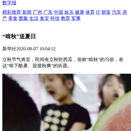
数字报
精彩推荐
新闻
广州
广东
中国
娱乐
健康
体育
IT
财富
汽车
房
产
美食
图集
生活
食安
科技
教育
军事
“啃秋”送夏日
新华社
2020-08-07 10:04:12
立秋节气将至，民间有立秋吃西瓜，俗称“啃秋”的习俗，表
达“啃下酷暑、迎接秋爽”的祈愿。