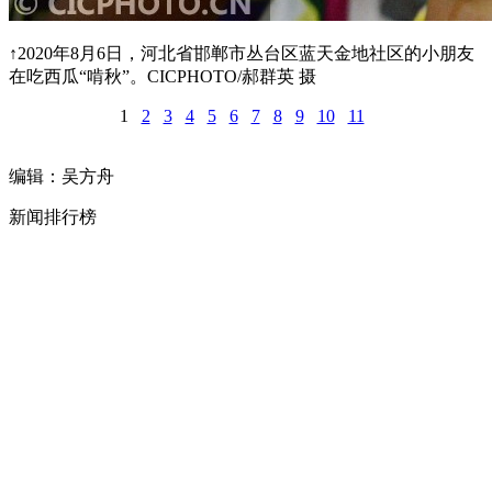
↑2020年8月6日，河北省邯郸市丛台区蓝天金地社区的小朋友
在吃西瓜“啃秋”。CICPHOTO/郝群英 摄
1
2
3
4
5
6
7
8
9
10
11
编辑：吴方舟
新闻排行榜