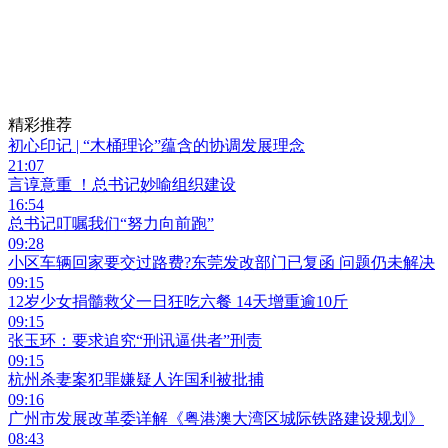
精彩推荐
初心印记 | “木桶理论”蕴含的协调发展理念
21:07
言谆意重 ！总书记妙喻组织建设
16:54
总书记叮嘱我们“努力向前跑”
09:28
小区车辆回家要交过路费?东莞发改部门已复函 问题仍未解决
09:15
12岁少女捐髓救父一日狂吃六餐 14天增重逾10斤
09:15
张玉环：要求追究“刑讯逼供者”刑责
09:15
杭州杀妻案犯罪嫌疑人许国利被批捕
09:16
广州市发展改革委详解《粤港澳大湾区城际铁路建设规划》
08:43