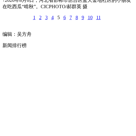
↑2020年8月6日，河北省邯郸市丛台区蓝天金地社区的小朋友
在吃西瓜“啃秋”。CICPHOTO/郝群英 摄
1
2
3
4
5
6
7
8
9
10
11
编辑：吴方舟
新闻排行榜