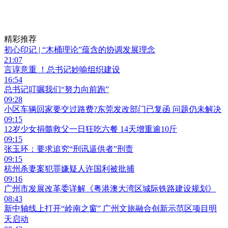
精彩推荐
初心印记 | “木桶理论”蕴含的协调发展理念
21:07
言谆意重 ！总书记妙喻组织建设
16:54
总书记叮嘱我们“努力向前跑”
09:28
小区车辆回家要交过路费?东莞发改部门已复函 问题仍未解决
09:15
12岁少女捐髓救父一日狂吃六餐 14天增重逾10斤
09:15
张玉环：要求追究“刑讯逼供者”刑责
09:15
杭州杀妻案犯罪嫌疑人许国利被批捕
09:16
广州市发展改革委详解《粤港澳大湾区城际铁路建设规划》
08:43
新中轴线上打开“岭南之窗” 广州文旅融合创新示范区项目明
天启动