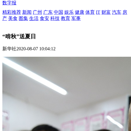
数字报
精彩推荐
新闻
广州
广东
中国
娱乐
健康
体育
IT
财富
汽车
房
产
美食
图集
生活
食安
科技
教育
军事
“啃秋”送夏日
新华社
2020-08-07 10:04:12