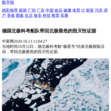
数字报
精彩推荐
新闻
广州
广东
中国
娱乐
健康
体育
IT
财富
汽车
房
产
美食
图集
生活
食安
科技
教育
军事
德国北极科考船队带回北极垂危的毁灭性证据
中新网
2020-10-13 11:04:27
当地时间10月12日，德北极科考船“极星号”结束北极探险活
动，带回北极垂危的毁灭性证据。