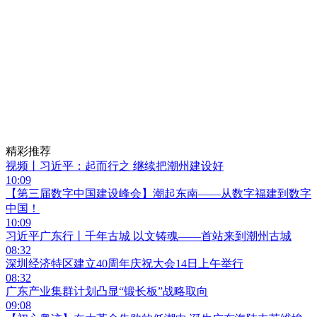
精彩推荐
视频丨习近平：起而行之 继续把潮州建设好
10:09
【第三届数字中国建设峰会】潮起东南——从数字福建到数字
中国！
10:09
习近平广东行丨千年古城 以文铸魂——首站来到潮州古城
08:32
深圳经济特区建立40周年庆祝大会14日上午举行
08:32
广东产业集群计划凸显“锻长板”战略取向
09:08