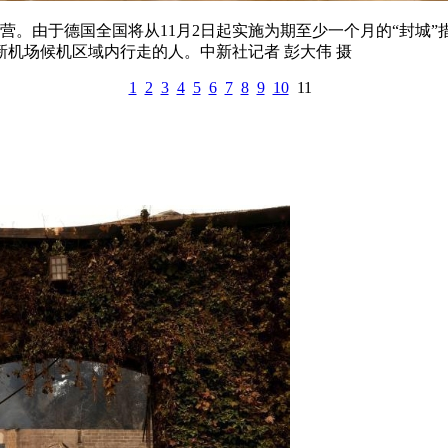
运营。由于德国全国将从11月2日起实施为期至少一个月的“封城
机场候机区域内行走的人。中新社记者 彭大伟 摄
1
2
3
4
5
6
7
8
9
10
11