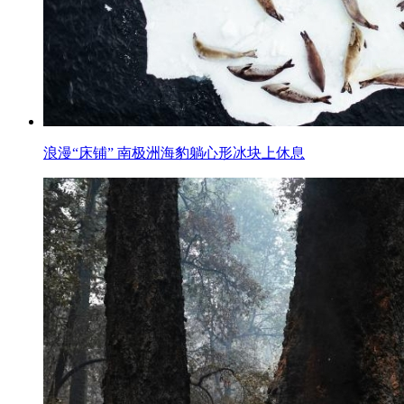
浪漫“床铺” 南极洲海豹躺心形冰块上休息