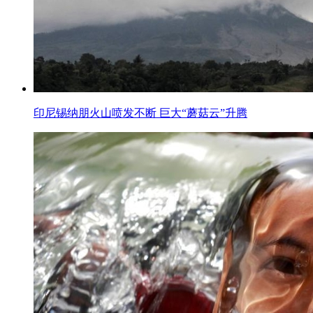
印尼锡纳朋火山喷发不断 巨大“蘑菇云”升腾