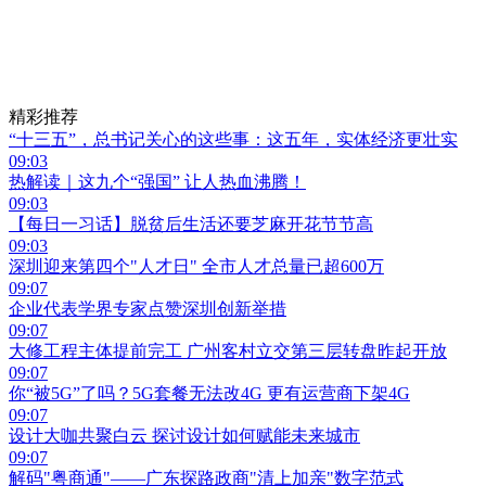
精彩推荐
“十三五”，总书记关心的这些事：这五年，实体经济更壮实
09:03
热解读｜这九个“强国” 让人热血沸腾！
09:03
【每日一习话】脱贫后生活还要芝麻开花节节高
09:03
深圳迎来第四个"人才日" 全市人才总量已超600万
09:07
企业代表学界专家点赞深圳创新举措
09:07
大修工程主体提前完工 广州客村立交第三层转盘昨起开放
09:07
你“被5G”了吗？5G套餐无法改4G 更有运营商下架4G
09:07
设计大咖共聚白云 探讨设计如何赋能未来城市
09:07
解码"粤商通"——广东探路政商"清上加亲"数字范式