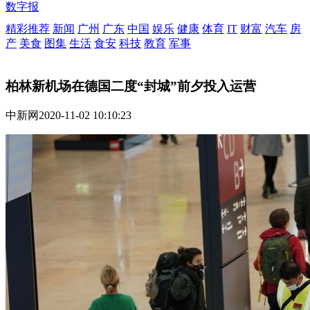
数字报
精彩推荐
新闻
广州
广东
中国
娱乐
健康
体育
IT
财富
汽车
房
产
美食
图集
生活
食安
科技
教育
军事
柏林新机场在德国二度“封城”前夕投入运营
中新网
2020-11-02 10:10:23