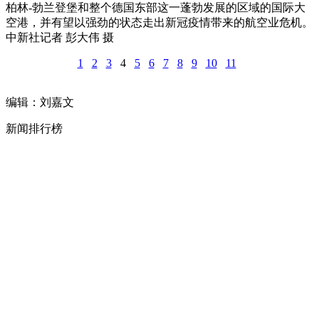
柏林-勃兰登堡和整个德国东部这一蓬勃发展的区域的国际大
空港，并有望以强劲的状态走出新冠疫情带来的航空业危机。
中新社记者 彭大伟 摄
1
2
3
4
5
6
7
8
9
10
11
编辑：刘嘉文
新闻排行榜