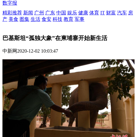
数字报
精彩推荐
新闻
广州
广东
中国
娱乐
健康
体育
IT
财富
汽车
房
产
美食
图集
生活
食安
科技
教育
军事
巴基斯坦“孤独大象”在柬埔寨开始新生活
中新网
2020-12-02 10:03:47