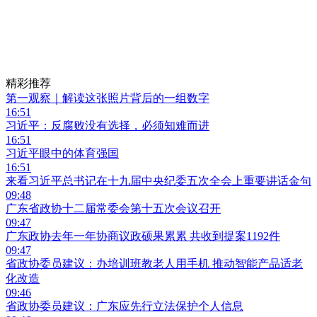
精彩推荐
第一观察｜解读这张照片背后的一组数字
16:51
习近平：反腐败没有选择，必须知难而进
16:51
习近平眼中的体育强国
16:51
来看习近平总书记在十九届中央纪委五次全会上重要讲话金句
09:48
广东省政协十二届常委会第十五次会议召开
09:47
广东政协去年一年协商议政硕果累累 共收到提案1192件
09:47
省政协委员建议：办培训班教老人用手机 推动智能产品适老
化改造
09:46
省政协委员建议：广东应先行立法保护个人信息