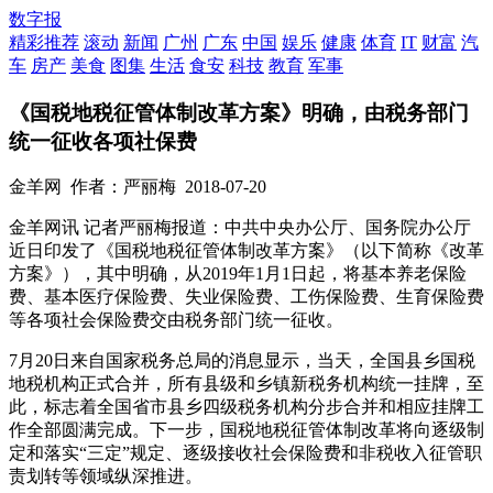
数字报
精彩推荐
滚动
新闻
广州
广东
中国
娱乐
健康
体育
IT
财富
汽
车
房产
美食
图集
生活
食安
科技
教育
军事
《国税地税征管体制改革方案》明确，由税务部门
统一征收各项社保费
金羊网
作者：严丽梅
2018-07-20
金羊网讯 记者严丽梅报道：中共中央办公厅、国务院办公厅
近日印发了《国税地税征管体制改革方案》（以下简称《改革
方案》），其中明确，从2019年1月1日起，将基本养老保险
费、基本医疗保险费、失业保险费、工伤保险费、生育保险费
等各项社会保险费交由税务部门统一征收。
7月20日来自国家税务总局的消息显示，当天，全国县乡国税
地税机构正式合并，所有县级和乡镇新税务机构统一挂牌，至
此，标志着全国省市县乡四级税务机构分步合并和相应挂牌工
作全部圆满完成。下一步，国税地税征管体制改革将向逐级制
定和落实“三定”规定、逐级接收社会保险费和非税收入征管职
责划转等领域纵深推进。