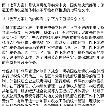
而《改革方案》是认真贯彻落实党中央、国务院决策部署，保
证国税地税征管体制改革平稳有序推进的指导性文件。
从《改革方案》的内容看，以下方面值得公众关注：
明确了改革时间表。要求按照先立后破、不立不破的要求，坚
持统一领导、分级管理、整体设计、分步实施，采取先挂牌再
落实“三定”规定，先合并国税地税机构再接收社会保险费和非
税收入征管职责，先把省（区、市以及计划单列市，以下统称
省）税务局改革做稳妥再扎实推进市（地、州、盟，以下统称
市）税务局、县（市、区、旗，以下统称县）税务局改革的步
骤，逐项重点工作、逐个时间节点抓好落实，确保2018年年底
前完成各项改革任务。
对税务部门领导管理体制作了规定。明确国税地税机构合并后
实行以税务总局为主、与省区市党委和政府双重领导的管理体
制，并着眼建立健全职责清晰、运行顺畅、保障有力的制度机
制，在干部管理、机构编制管理、业务和收入管理、构建税收
共治格局、服务经济社会发展等方面提出了具体要求，明晰了
税务总局及各级税务部门与地方党委和政府在税收工作中的职
责分工，有利于进一步加强对税收工作的统一管理，理顺统一
税制和分级财政的关系，充分调动中央和地方两个积极性。