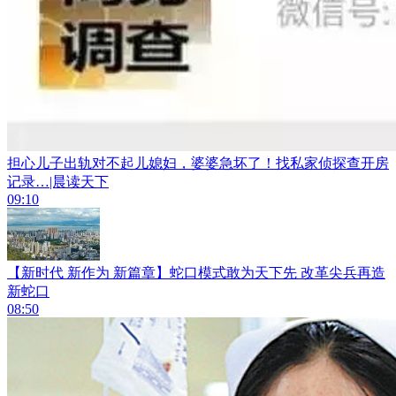
担心儿子出轨对不起儿媳妇，婆婆急坏了！找私家侦探查开房
记录…|晨读天下
09:10
【新时代 新作为 新篇章】蛇口模式敢为天下先 改革尖兵再造
新蛇口
08:50