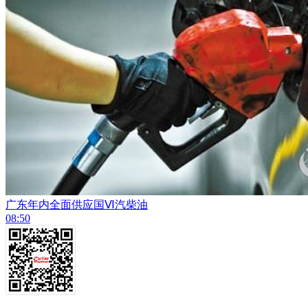
广东年内全面供应国Ⅵ汽柴油
08:50