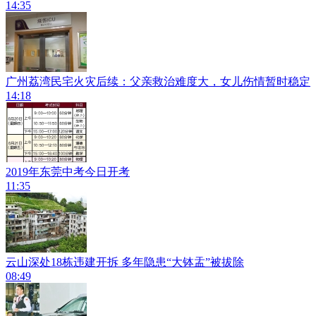
14:35
广州荔湾民宅火灾后续：父亲救治难度大，女儿伤情暂时稳定
14:18
2019年东莞中考今日开考
11:35
云山深处18栋违建开拆 多年隐患“大钵盂”被拔除
08:49