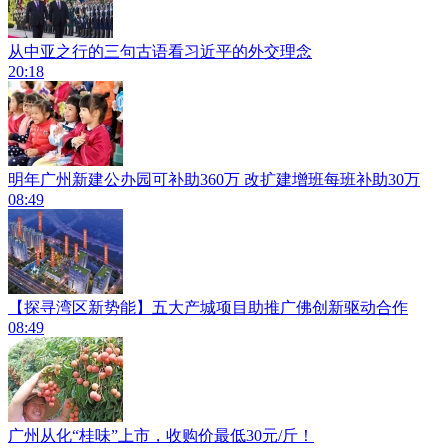
从中亚之行的三句古语看习近平的外交理念
20:18
明年广州新建公办园可补助360万 改扩建增班每班补助30万
08:49
【探寻湾区新势能】五大产城项目助推广佛创新驱动合作
08:49
广州从化“桂味”上市，收购价最低30元/斤！