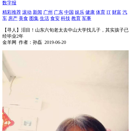
数字报
精彩推荐
滚动
新闻
广州
广东
中国
娱乐
健康
体育
IT
财富
汽
车
房产
美食
图集
生活
食安
科技
教育
军事
【寻人】泪目！山东六旬老太去中山大学找儿子，其实孩子已
经毕业2年
金羊网
作者：孙磊
2019-06-20