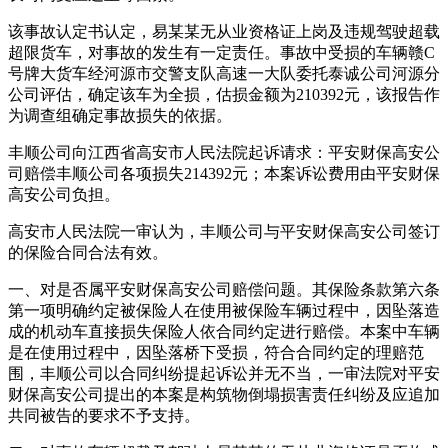
该事故认定书认定，易某某无从业资格证上岗及违规驾驶超载
超限货车，对事故的发生有一定责任。事故中受损的车辆赣C
号牌大货车经河源市交警支队高速一大队委托泰诚公司河源分
公司评估，确定该车为全损，估损金额为210392元，该报告作
为调查组确定事故损失的依据。
丰顺公司向江西省高安市人民法院起诉请求：平安财保高安公
司赔偿丰顺公司各项损失214392元；本案诉讼费用由平安财保
高安公司负担。
高安市人民法院一审认为，丰顺公司与平安财保高安公司签订
的保险合同合法有效。
一、对是否属平安财保高安公司赔偿问题。其保险条款第六条
第一项明确约定被保险人在使用被保险车辆过程中，因坠落造
成的机动车直接损失保险人依合同约定进行赔偿。本案中车辆
是在使用过程中，因坠落桥下受损，符合合同约定的理赔范
围，丰顺公司以合同纠纷提起诉讼并无不当，一审法院对平安
财保高安公司提出的本案是构筑物倒塌损害责任纠纷及应追加
共同被告的要求不予支持。