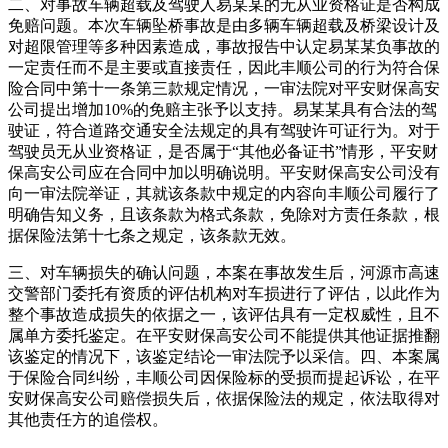
二、对事故车辆超载及驾驶人易某某的无从业资格证是否构成
免赔问题。本次车辆坠桥事故是由多辆车辆超载及桥梁设计及
对超限管理等多种因素造成，事故报告中认定易某某负事故的
一定责任而不是主要或直接责任，因此丰顺公司的行为符合保
险合同中第十一条第三款规定情况，一审法院对平安财保高安
公司提出增加10%的免赔主张予以支持。易某某具有合法的驾
驶证，符合道路交通安全法规定的具有驾驶许可证行为。对于
驾驶员无从业资格证，是否属于“其他必备证书”情形，平安财
保高安公司应在合同中加以明确说明。平安财保高安公司没有
向一审法院举证，其就该条款中规定的内容向丰顺公司履行了
明确告知义务，且该条款为格式条款，免除对方责任条款，根
据保险法第十七条之规定，该条款无效。
三、对车辆损失的确认问题，本案在事故发生后，河源市高速
交警部门委托有资质的评估机构对车损进行了评估，以此作为
整个事故造成损失的依据之一，该评估具有一定权威性，且不
属单方委托鉴定。在平安财保高安公司不能提供其他证据推翻
该鉴定的情况下，该鉴定结论一审法院予以采信。四、本案属
于保险合同纠纷，丰顺公司因保险标的受损而提起诉讼，在平
安财保高安公司赔偿损失后，依据保险法的规定，依法取得对
其他责任方的追偿权。