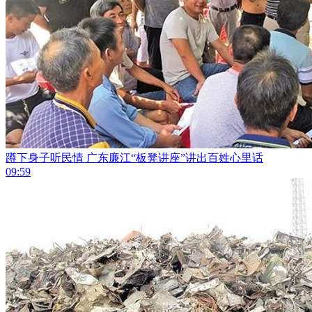
蹲下身子听民情 广东廉江“板凳讲座”讲出百姓心里话
09:59