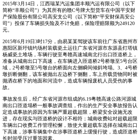
2015年3月14日，江西瑞某汽运集团丰顺汽运有限公司（以下
简称“丰顺公司”）为其所有的赣C号牌大型货车在中国平安财
产保险股份有限公司高安支公司（以下简称“平安财保高安公
司”）投保了车辆损失险及不计免赔，保险理赔限额为249120
元。
2015年6月19日3时17分，由易某某驾驶该车前往广东省惠州市
惠阳区新圩镇约场村装载瓷土运往广东省河源市东源县灯塔镇
杨威瓷土堆场，车辆行驶至粤赣高速城南北行出口匝道桥上，
准备从城南出口下高速，在车辆进入匝道桥2号桥墩至5号台区
域，2号桥墩至5号墩台的桥面向左侧瞬间倾斜垮塌。3、4号桥
墩折断侧翻，该车被抛出左边桥下侧翻，车上所载货物同时被
抛洒在桥下的地面和河流中，造成车辆报废机人员受伤的事
故。
事故发生后，经广东省河源市组成的6.19粤赣高速公路河源城
南出口匝道塌桥一般事故调查组，作出的生产安全事故报告认
定造成事故的原因为车辆严重超载超限，桥梁安全设施无改
进，存在现实与匝道桥的设计不相符；城南收费站对超载超限
车辆出口收费工作管理松懈，致使大量超载车选择在城南出口
下高速，涉事车辆集中在涉事匝道桥上缓慢行驶，造成匝道桥
长时间受压过重等因素。