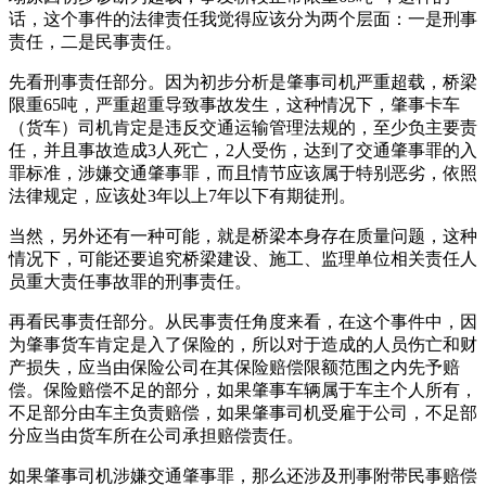
话，这个事件的法律责任我觉得应该分为两个层面：一是刑事
责任，二是民事责任。
先看刑事责任部分。因为初步分析是肇事司机严重超载，桥梁
限重65吨，严重超重导致事故发生，这种情况下，肇事卡车
（货车）司机肯定是违反交通运输管理法规的，至少负主要责
任，并且事故造成3人死亡，2人受伤，达到了交通肇事罪的入
罪标准，涉嫌交通肇事罪，而且情节应该属于特别恶劣，依照
法律规定，应该处3年以上7年以下有期徒刑。
当然，另外还有一种可能，就是桥梁本身存在质量问题，这种
情况下，可能还要追究桥梁建设、施工、监理单位相关责任人
员重大责任事故罪的刑事责任。
再看民事责任部分。从民事责任角度来看，在这个事件中，因
为肇事货车肯定是入了保险的，所以对于造成的人员伤亡和财
产损失，应当由保险公司在其保险赔偿限额范围之内先予赔
偿。保险赔偿不足的部分，如果肇事车辆属于车主个人所有，
不足部分由车主负责赔偿，如果肇事司机受雇于公司，不足部
分应当由货车所在公司承担赔偿责任。
如果肇事司机涉嫌交通肇事罪，那么还涉及刑事附带民事赔偿