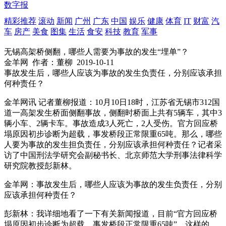
数字报
精彩推荐
滚动
新闻
广州
广东
中国
娱乐
健康
体育
IT
财富
汽
车
房产
美食
图集
生活
食安
科技
教育
军事
无锡高架桥侧翻，哪些人需要为事故的发生“埋单”？
金羊网
作者：董柳
2019-10-11
事故发生后，哪些人应该为事故的发生负责任，分别应该承担
何种责任？
金羊网讯 记者董柳报道：10月10日18时，江苏省无锡市312国
道一高架发生桥面侧翻事故，侧翻时桥面上共有5辆车，其中3
辆小车、2辆卡车。事故造成3人死亡，2人受伤。官方回应桥
塌原因初步诊断为超载，事发桥段正常限重65吨。那么，哪些
人要为事故的发生担负责任，分别应该承担何种责任？记者采
访了中国刑法学研究会副秘书长、北京师范大学刑事法律科学
研究院教授彭新林。
金羊网：事故发生后，哪些人应该为事故的发生负责任，分别
应该承担何种责任？
彭新林：我详细地看了一下有关新闻报道，目前“官方回应桥
塌原因初步诊断为超载，事发桥段正常限重65吨”，这样的