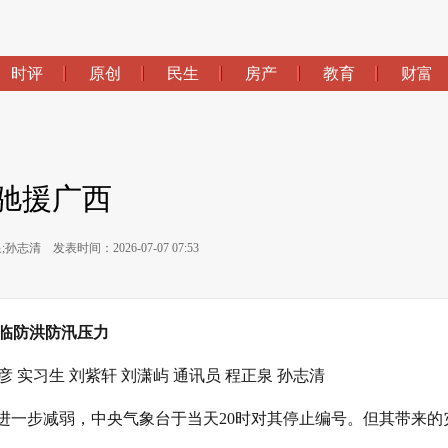
时评
原创
民生
房产
教育
财富
驰援广西
泉;孙志清
发表时间：2026-07-07 07:53
临防洪防汛压力
彦 实习生 刘紫轩 刘潇屿 通讯员 程正泉 孙志清
境内进一步减弱，中央气象台于当天20时对其停止编号。但其带来的