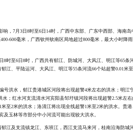
影响，7月3日8时至6日14时，广西中东部、广东中西部、海南岛
400-600毫米，广西钦州钦南区局地超过800毫米，最大小时降
日8时至6日8时，广西共有郁江、防城河、大风江、明江等65条
仍有郁江、平陆运河、大风江、明江等55条河流66个站超警0.01米至5
现编号洪水，郁江贵港城区河段将出现超警4米左右的洪水；明江
的洪水；红水河支流清水河宾阳县邹圩镇河段将出现超警2.5米左右
米至2米的洪水；洛清江将出现全线超警1米至2米的洪水。贵港
宾及玉林等市部分中小河流可能出现较大洪水。
广西郁江及支流镇龙江、东班江，西江支流马来河，桂南沿海防城