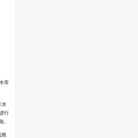
水库
库水
进行
险。
线救