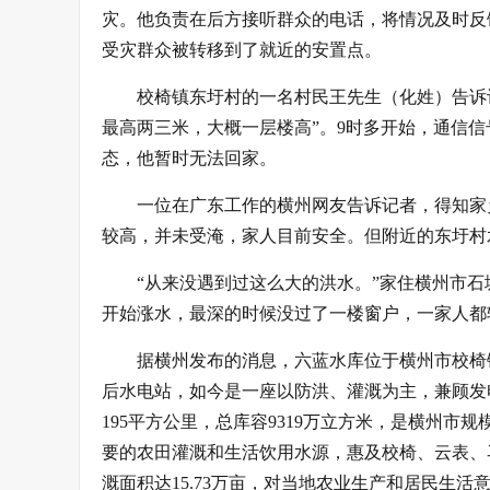
灾。他负责在后方接听群众的电话，将情况及时反
受灾群众被转移到了就近的安置点。
校椅镇东圩村的一名村民王先生（化姓）告诉
最高两三米，大概一层楼高”。9时多开始，通信
态，他暂时无法回家。
一位在广东工作的横州网友告诉记者，得知家
较高，并未受淹，家人目前安全。但附近的东圩村
“从来没遇到过这么大的洪水。”家住横州市石
开始涨水，最深的时候没过了一楼窗户，一家人都
据横州发布的消息，六蓝水库位于横州市校椅镇六蓝
后水电站，如今是一座以防洪、灌溉为主，兼顾发
195平方公里，总库容9319万立方米，是横州
要的农田灌溉和生活饮用水源，惠及校椅、云表、马
溉面积达15.73万亩，对当地农业生产和居民生活