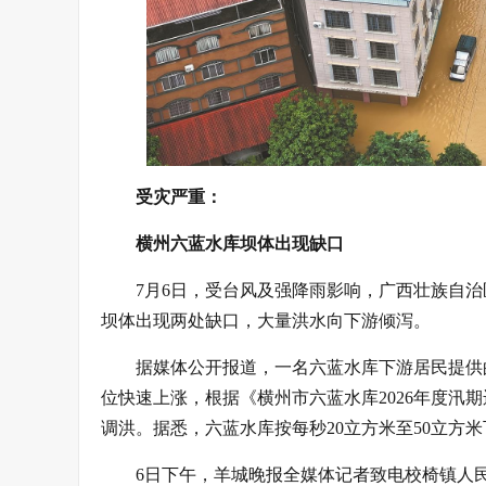
受灾严重：
横州六蓝水库坝体出现缺口
7月6日，受台风及强降雨影响，广西壮族自
坝体出现两处缺口，大量洪水向下游倾泻。
据媒体公开报道，一名六蓝水库下游居民提供
位快速上涨，根据《横州市六蓝水库2026年度汛
调洪。据悉，六蓝水库按每秒20立方米至50立方
6日下午，羊城晚报全媒体记者致电校椅镇人