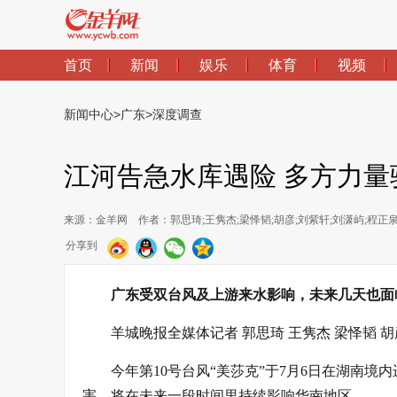
首页
新闻
娱乐
体育
视频
新闻中心
>
广东
>
深度调查
江河告急水库遇险 多方力量
来源：金羊网
作者：郭思琦;王隽杰;梁怿韬;胡彦;刘紫轩;刘潇屿;程正
分享到
广东受双台风及上游来水影响，未来几天也面
羊城晚报全媒体记者 郭思琦 王隽杰 梁怿韬 胡
今年第10号台风“美莎克”于7月6日在湖南
害，将在未来一段时间里持续影响华南地区。