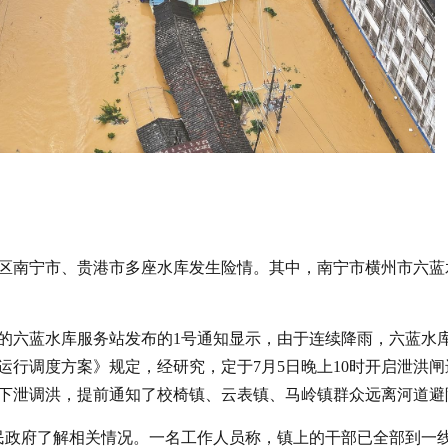
治区南宁市、贵港市多座水库发生险情。其中，南宁市横州市六蓝
的六蓝水库服务站发布的1号通知显示，由于连续降雨，六蓝水
期运行调度方案》规定，经研究，定于7月5日晚上10时开启泄洪闸
米下泄调洪，提前通知了校椅镇、云表镇、马岭镇群众远离河道避
民政府了解相关情况。一名工作人员称，镇上的干部已全部到一