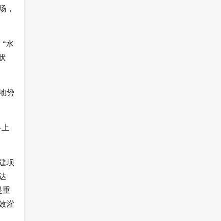
场，
“水
状
地势
早上
增建坝
达
是重
效灌