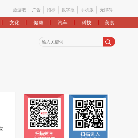
旅游吧
广告
招标
数字报
手机版
无障碍
文化
健康
汽车
科技
美食
灾