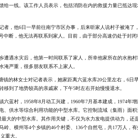
馈给一线。该工作人员表示，包括消防在内的救援力量已抵达现
记者，他6日一早前往南宁市区办事，后来听家人说村子被淹了，
信号中断，他无法再联系到家人。目前，由于部分高速仍处于封闭
乡遭遇水灾后，他第一时间联系了家人，所幸他家所在的水抱村
水淹严重，很多朋友联系不上家人。
塘镇的林女士对记者表示，她家距离六蓝水库20公里左右，6日
转移到了地势较高的亲戚家，下午5时左右开始慢慢退水。
村，1958年8月动工兴建，1960年7月基本建成，1974年
电、供水等综合利用功能的中型水库。它控制流域（集雨）面积
市规模最大的中型水库。其作用关键，不仅为水力发电提供动力，还
岭、横州等4个乡镇的46个村委、136个自然屯，共17万人，有
意义重大。