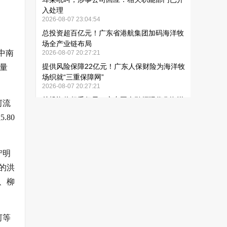
中南
雨量
河流
.80
宁明
的洪
、柳
河等