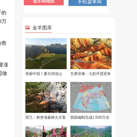
开的
8万
险救
显涨
需做