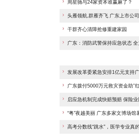
周星驰与24家资本谁赢麻了？
头雁领航,群雁齐飞 广东上市公
干群齐心清障抢修重建家园
广东：消防武警保持应急状态 
发展改革委紧急安排1亿元支持
广东拨付5000万元救灾资金助"
启应急机制完成快赔预赔 保险
“粤”夜越美丽 广东多家文博场
高考分数线“跳水”，医学专业真的