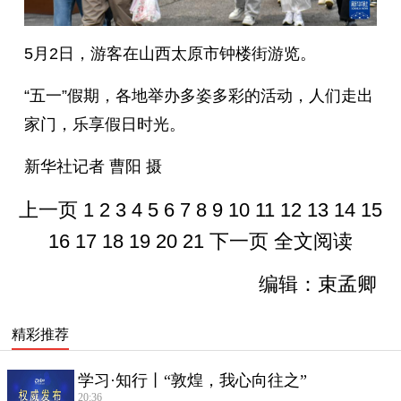
5月2日，游客在山西太原市钟楼街游览。
“五一”假期，各地举办多姿多彩的活动，人们走出
家门，乐享假日时光。
新华社记者 曹阳 摄
上一页
1
2
3
4
5
6
7
8
9
10
11
12
13
14
15
16
17
18
19
20
21
下一页
全文阅读
编辑：束孟卿
精彩推荐