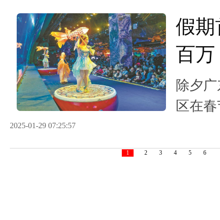
假期
百万
来粤
除夕广
区在春
135
2025-01-29 07:25:57
首日同
1
2
3
4
5
6