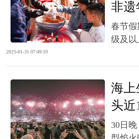
非遗
客流
春节假
级及以
人次
2025-01-31 07:49:10
海上
头近
夜空
30日
型焰火