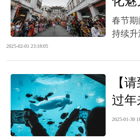
化魅
城新
春节期
东过
持续升
2025-02-01 23:18:05
【请
过年
物
2025-01-30 1