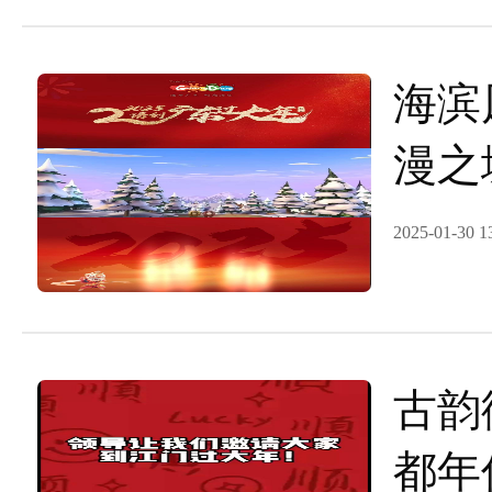
海滨
漫之
广东
2025-01-30 1
古韵
都年