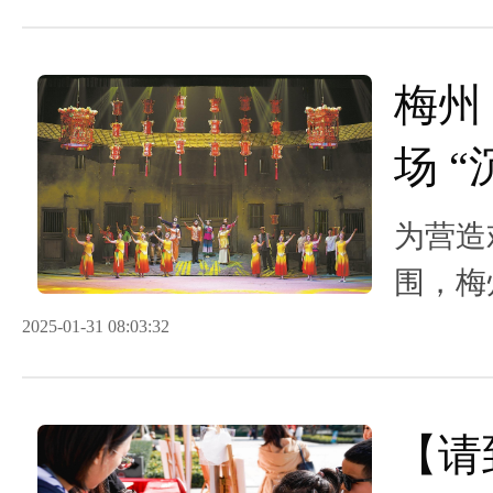
梅州
场 
文化
为营造
围，梅
客韵》
2025-01-31 08:03:32
出
【请