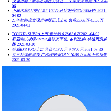
流通协会：新车市场压力犹在 二手车未来可期
2021-04-
06
小鹏汽车3月交付量5,102台 环比翻倍同比涨384%
2021-
04-02
21年款路虎发现运动版正式上市 售价35.68万-45.58万
2021-04-02
TOYOTA SUPRA上市 售价49.6万-62.6万
2021-04-02
麋鹿测试成绩79km/h且姿态平稳, 吉利星越L机械素质越
级
2021-03-30
荣威RX3 PRO上市 售价7.58万元-9.68万元
2021-03-30
共三种续航里程 广汽埃安AION Y 10.59万元起正式预售
2021-03-30