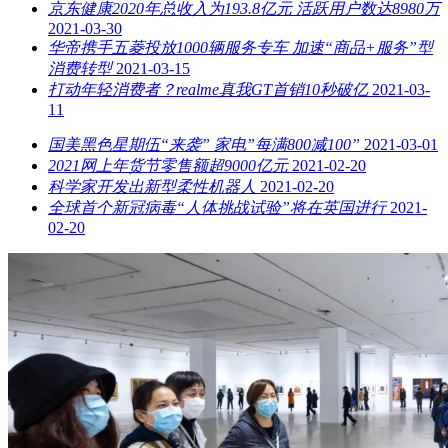
京东健康2020年总收入为193.8亿元 活跃用户数达8980万
2021-03-30
华帝携手五菱投放1000辆服务专车 加速“商品+服务”型
消费转型
2021-03-15
打动年轻消费者？realme真我GT首销10秒破亿
2021-03-
11
国美黑色星期伍“来袭” 家电”每满800减100”
2021-03-01
2021网上年货节零售额超9000亿元
2021-02-20
科学家开发出新型柔性机器人
2021-02-20
全球首个新冠病毒“人体挑战试验”将在英国进行
2021-
02-20