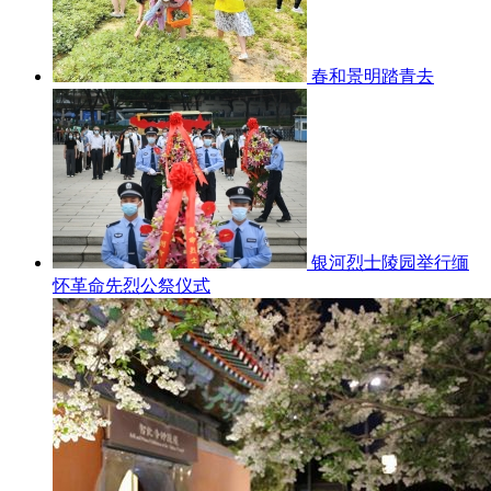
春和景明踏青去
银河烈士陵园举行缅
怀革命先烈公祭仪式