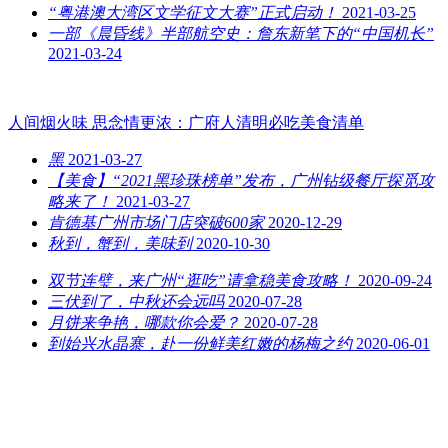
“粤港澳大湾区文学征文大赛”正式启动！
2021-03-25
一部《晨昏线》半部航空史：詹东新笔下的“中国机长”
2021-03-24
人间烟火味 思念情更浓：广府人清明必吃美食清单
黑
2021-03-27
【美食】“2021黑珍珠榜单”发布，广州钻级餐厅探觅攻
略来了！
2021-03-27
肯德基广州市场门店突破600家
2020-12-29
秋到，蟹到，美味到
2020-10-30
双节连璧，来广州“逛吃”请拿稳美食攻略！
2020-09-24
三伏到了，中秋还会远吗
2020-07-28
月饼来争艳，哪款你会爱？
2020-07-28
到始兴水晶寨，赴一份鲜美红嫩的杨梅之约
2020-06-01