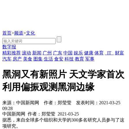
首页
>
频道
>
文化
数字报
精彩推荐
滚动
新闻
广州
广东
中国
娱乐
健康
体育
IT
财富
汽车
房产
美食
图集
生活
食安
科技
教育
军事
黑洞又有新照片 天文学家首次
利用偏振观测黑洞边缘
来源：中国新闻网
作者：郑莹莹
发表时间：2021-03-25
09:28
中国新闻网
作者：郑莹莹
2021-03-25
据悉，来自全球多个组织和大学的300多名研究人员参与了这
项研究。