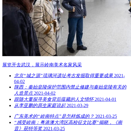
展览开去武汉，展示岭南美术名家风采
北京“城之源”琉璃河遗址考古发掘取得重要成果
2021-
04-02
陕西：秦始皇陵保护范围内禁止修建与秦始皇陵有关的
人造景点
2021-04-02
跟随大董探寻美食背后蕴藏的人文情怀
2021-04-01
从李亚鹏的原生家庭说起
2021-03-29
广东美术的“岭南特点”是怎样炼成的？
2021-03-25
“感受岭南：粤港澳大湾区高校征文比赛”揭晓，《南
音》获特等奖
2021-03-25