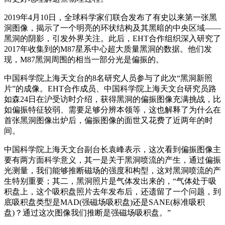
2019年4月10日，全球科学家们联合发布了有史以来第一张黑
洞图像，揭示了一个明亮的环状结构及其黑暗的中央区域——
黑洞的阴影，引发外界关注。此后，EHT合作组织深入研究了
2017年收集到的M87星系中心超大质量黑洞的数据。他们发
现，M87黑洞周围的相当一部分光是偏振的。
中国科学院上海天文台的8名研究人员参与了此次“黑洞新照
片”的成像。EHT合作成员、中国科学院上海天文台研究员路
如森24日在沪受访时介绍，获得黑洞的偏振图像充满挑战，比
如偏振特征较弱、需要足够分辨本领等，这也解释了为什么在
首张黑洞图像出炉后，偏振图像的面世又花费了近两年的时
间。
中国科学院上海天文台副台长袁峰表示，这次看到偏振图像主
要有两方面科学意义，其一是关于黑洞喷流的产生，通过偏振
光测量，我们能够推断磁场的强度和构型，这对黑洞喷流的产
生特别重要；其二，黑洞照片是气体发出来的，“气体处于吸
积盘上，这个吸积盘照片去年发布后，还遗留了一个问题，到
底吸积盘类型是MAD(强磁场吸积盘)还是SANE(标准吸积
盘)？通过这次图像我们推断是强磁场吸积盘。”