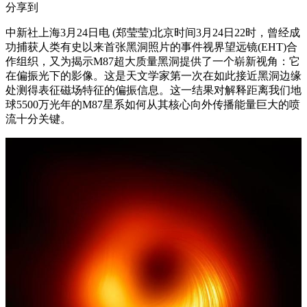
分享到
中新社上海3月24日电 (郑莹莹)北京时间3月24日22时，曾经成
功捕获人类有史以来首张黑洞照片的事件视界望远镜(EHT)合
作组织，又为揭示M87超大质量黑洞提供了一个崭新视角：它
在偏振光下的影像。这是天文学家第一次在如此接近黑洞边缘
处测得表征磁场特征的偏振信息。这一结果对解释距离我们地
球5500万光年的M87星系如何从其核心向外传播能量巨大的喷
流十分关键。