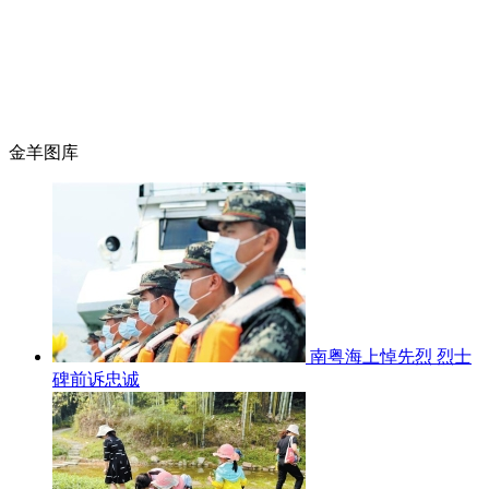
金羊图库
南粤海上悼先烈 烈士
碑前诉忠诚