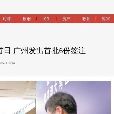
时评
原创
民生
房产
教育
财富
日 广州发出首批6份签注
-21 06:14