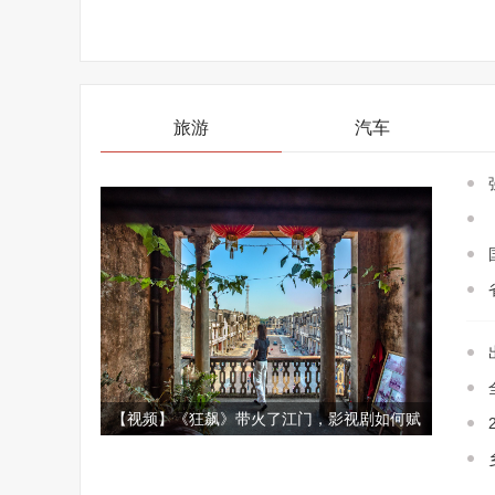
旅游
汽车
【视频】《狂飙》带火了江门，影视剧如何赋
能城市文旅?