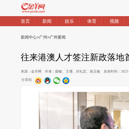
首页
新闻
娱乐
体育
视频
新闻中心
>
广州
>
广州要闻
往来港澳人才签注新政落地首
来源：金羊网
作者：鄢敏、王璠、邱礼宏、陈玉敏
发表时间：2023-02
分享到