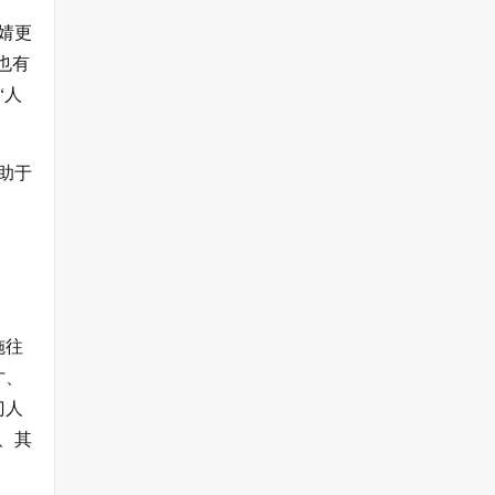
婧更
也有
“人
助于
施往
才、
门人
、其