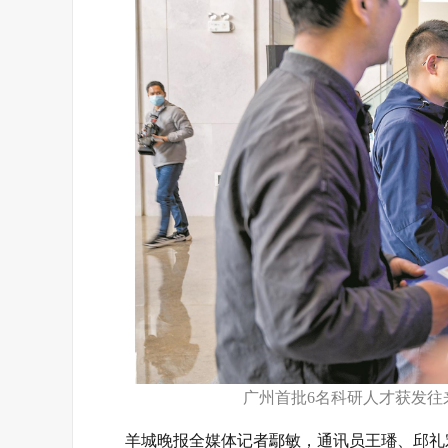
广州首批6名科研人才获发往
羊城晚报全媒体记者鄢敏，通讯员王璠、邱礼