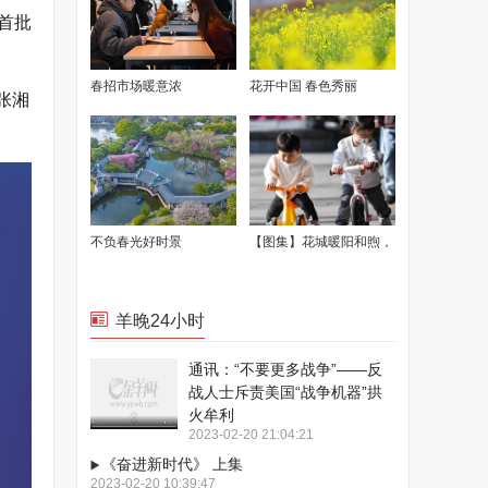
首批
春招市场暖意浓
花开中国 春色秀丽
张湘
不负春光好时景
【图集】花城暖阳和煦，
不负明媚春光
羊晚24小时
通讯：“不要更多战争”——反
战人士斥责美国“战争机器”拱
火牟利
2023-02-20 21:04:21
《奋进新时代》 上集
2023-02-20 10:39:47