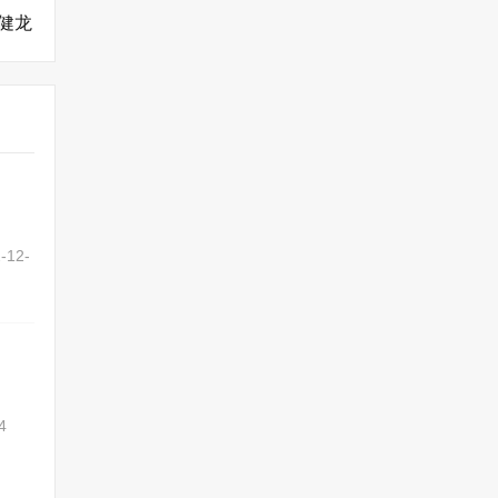
健龙
-12-
4