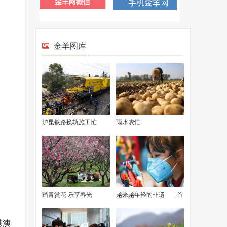
金羊图库
沪昆铁路换轨施工忙
雨水农忙
踏青赏花 乐享春光
越来越年轻的非遗——首
届中国非遗保护年会观察
港澳