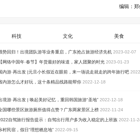
编辑：郑
科技
文化
美食
强势回归！出境团队游等业务重启，广东抢占旅游经济先机
2023-02-07
【网络中国年·春节】年货最好的味道，家人团聚的时光
2023-01-23
国内游·再出发 |元旦小长假近在眼前，来一场说走就走的跨年旅行吧
2022
30
省内游怎么才好玩，这十条精品线路能帮你
2022-12-18
出境游·再出发 | 唤起美好记忆，重回韩国旅游“圣地”
2022-12-18
全国哪些景区旅游厕所值得点赞？广东两家景区上榜
2022-11-24
2022自驾旅行报告提示：自驾出行用户多为收入稳定的上班族
2022-11-2
乡村民宿，假日“理想栖息地”
2022-09-15