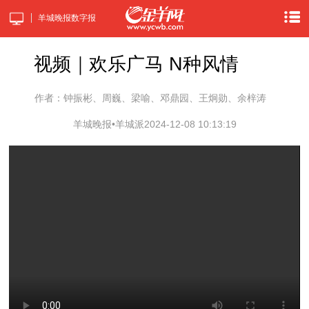
羊城晚报数字报
视频｜欢乐广马 N种风情
作者：钟振彬、周巍、梁喻、邓鼎园、王炯勋、余梓涛
羊城晚报•羊城派
2024-12-08 10:13:19