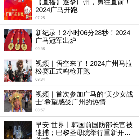
【直播】逐梦广州，勇往直前！
2024广马开跑
07:25
新纪录！2小时06分28秒！2024
广马冠军出炉
09:58
视频｜悟空来了！2024广州马拉
松赛正式鸣枪开跑
09:34
视频｜首次参加广马的“美少女战
士”希望感受广州的热情
08:57
早安!世界丨韩国前国防部长官被
逮捕；巴黎圣母院举行重新开放