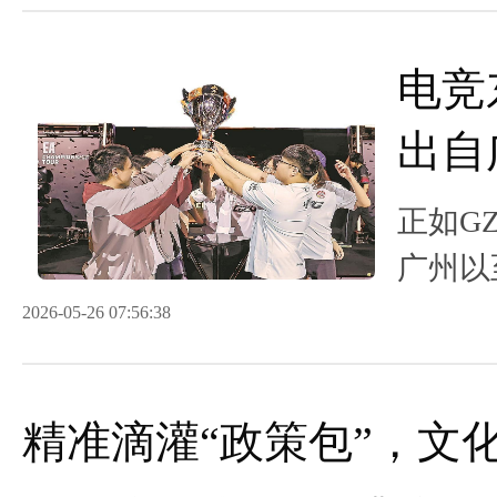
电竞
出自
正如G
广州以
做表面
2026-05-26 07:56:38
土战队
精准滴灌“政策包”，文化