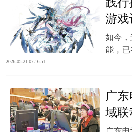
践行
游戏
世界
如今，
能，已
上结出
2026-05-21 07:16:51
广东
域联
事举
广东电