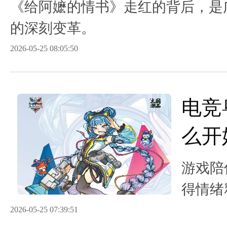
《给阿嬷的情书》走红的背后，是
的深刻变革。
2026-05-25 08:05:50
电竞
么开
潮玩
游戏陪
得情绪
之外延
2026-05-25 07:39:51