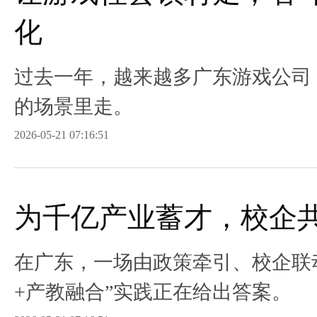
化
过去一年，越来越多广东游戏公司
的场景里走。
2026-05-21 07:16:51
为千亿产业蓄才，校企
在广东，一场由政策牵引、校企联
+产教融合”实践正在给出答案。