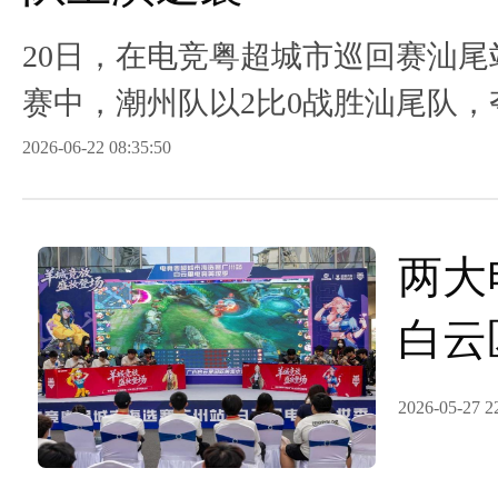
20日，在电竞粤超城市巡回赛汕
赛中，潮州队以2比0战胜汕尾队
2026-06-22 08:35:50
两大
白云
州电
2026-05-27 2