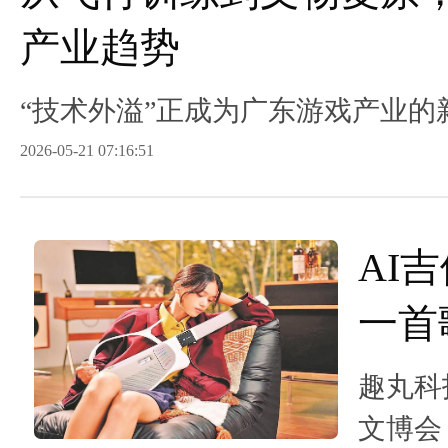
产业趋势
“技术外溢”正成为广东游戏产业的
2026-05-21 07:16:51
AI
一首
趣丸科
文博会