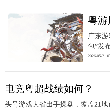
粤游
广东游
包”发
现从“
2026-05-21 0
省”跨
电竞粤超战绩如何？
头号游戏大省出手操盘，覆盖21