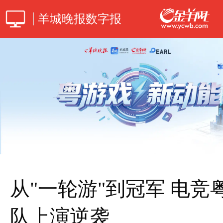
羊城晚报数字报
从"一轮游"到冠军 电
队上演逆袭