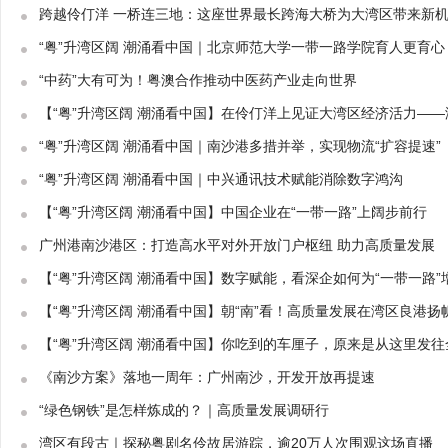
跨越伶仃洋 一桥连三地：这座世界最长跨海大桥为大湾区带来新
“粤”升湾区阔 潮涌看中国｜北京师范大学一带一路学院育人更育心
“中药”大有可为！粤澳合作推动中医药产业走向世界
【“粤”升湾区阔 潮涌看中国】在伶仃洋上见证大湾区经济活力—
“粤”升湾区阔 潮涌看中国｜南沙港多措并举，实现物流“扩容提速”
“粤”升湾区阔 潮涌看中国｜中兴通讯技术赋能消除数字鸿沟
【“粤”升湾区阔 潮涌看中国】中国企业在“一带一路”上阔步前行
广州港南沙港区：打造高水平对外开放门户枢纽 助力高质量发展
【“粤”升湾区阔 潮涌看中国】数字赋能，看深企如何为“一带一路”
【“粤”升湾区阔 潮涌看中国】朝“南”看！高质量发展在湾区良港扬
【“粤”升湾区阔 潮涌看中国】你吃到的车厘子，原来是从这里发往
《南沙方案》落地一周年：广州南沙，开发开放再提速
“绿色钢铁”是怎样炼成的？｜高质量发展调研行
湾区有段古｜探秘粤剧名伶故居游踪，逾20万人次围观这场直播