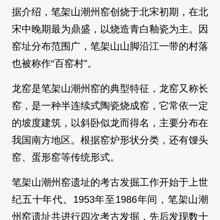
据介绍，笔架山潮州窑创烧于北宋初期，在北
宋中晚期最为鼎盛，以烧造青白釉瓷为主。因
窑址分布范围广，笔架山山脚沿江一带的村落
也被称作“百窑村”。
龙窑是笔架山潮州窑的典型特征，龙窑又称长
窑，是一种半连续式陶瓷烧成窑，它常依一定
的坡度建筑，以斜卧似龙而得名，主要分布在
我国南方地区。根据窑炉形状分类，还有馒头
窑、蛋形窑等传统形式。
笔架山潮州窑遗址的考古发掘工作开始于上世
纪五十年代。1953年至1986年间，笔架山潮
州窑遗址共进行四次考古发掘，先后发现数十