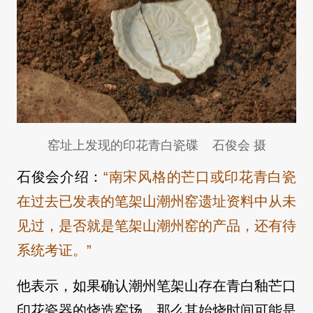
窑址上发现的印花青白瓷碟 石俊会 摄
石俊会介绍：
“南宋风格的芒口或印花青白瓷
在过去已发表的笔架山潮州窑遗址资料中从未
见过，是否就是笔架山潮州窑的产品，还有待
系统考证。”
他表示，如果确认潮州笔架山存在青白釉芒口
印花瓷器的烧造窑场，那么其始烧时间可能是