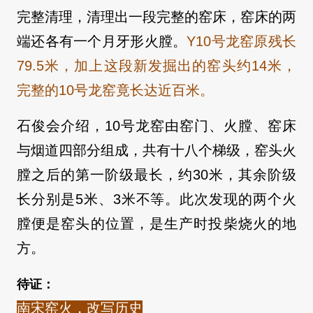
完整清理，清理出一段完整的窑床，窑床的两
端还各有一个月牙形火膛。
Y10号龙窑原残长
79.5米，加上这段新发掘出的窑头约14米，
完整的10号龙窑竟长达近百米。
石俊会介绍，10号龙窑由窑门、火膛、窑床
与烟道四部分组成，共有十八个梯级，窑头火
膛之后的第一阶级最长，约30米，其余阶级
长分别是5米、3米不等。
此次发现的两个火
膛便是窑头的位置，是生产时投柴烧火的地
方。
待证：
南宋窑火，改写历史