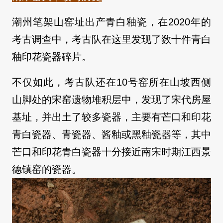
潮州笔架山窑址出产青白釉瓷，在2020年的
考古调查中，考古队在这里发现了数十件青白
釉印花瓷器碎片。
不仅如此，考古队还在10号窑所在山坡西侧
山脚处的宋窑遗物堆积层中，发现了宋代房屋
基址，并出土了较多瓷器，主要有芒口和印花
青白瓷器、青瓷器、酱釉或黑釉瓷器等，其中
芒口和印花青白瓷器十分接近南宋时期江西景
德镇窑的瓷器。