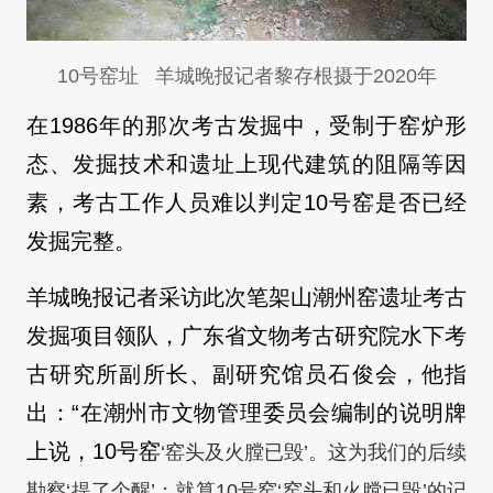
10号窑址 羊城晚报记者黎存根摄于2020年
在1986年的那次考古发掘中，受制于窑炉形
态、发掘技术和遗址上现代建筑的阻隔等因
素，考古工作人员难以判定10号窑是否已经
发掘完整。
羊城晚报记者采访此次笔架山潮州窑遗址考古
发掘项目领队，广东省文物考古研究院水下考
古研究所副所长、副研究馆员石俊会，他指
出：“在潮州市文物管理委员会编制的说明牌
上说，10号窑
‘窑头及火膛已毁’。这为我们的后续
勘察‘提了个醒’：就算10号窑‘窑头和火膛已毁’的记