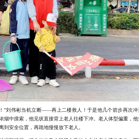
！”刘伟彬当机立断——再上二楼救人！于是他几个箭步再次冲
浓烟中摸索，他见状直接背上老人往楼下冲。老人体型偏重，他
离到安全位置，再跪地慢慢放下老人。