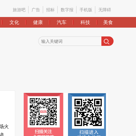
旅游吧
广告
招标
数字报
手机版
无障碍
文化
健康
汽车
科技
美食
场火
迹，