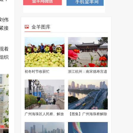
刘伟
金羊图库
紧接
现着
组织
初冬时节收获忙
浙江杭州：南宋德寿宫遗
址博物馆即将开门迎客
广州海珠区人民桥、解放
【图集】广州海珠桥解除
桥、琶洲大桥恢复交通
交通管制恢复通行