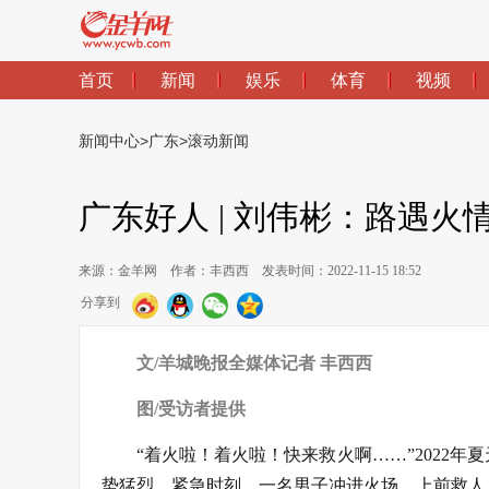
首页
新闻
娱乐
体育
视频
新闻中心
>
广东
>
滚动新闻
广东好人 | 刘伟彬：路遇
来源：金羊网
作者：丰西西
发表时间：2022-11-15 18:52
分享到
文/羊城晚报全媒体记者 丰西西
图/受访者提供
“着火啦！着火啦！快来救火啊……”2022
势猛烈。紧急时刻，一名男子冲进火场，上前救人