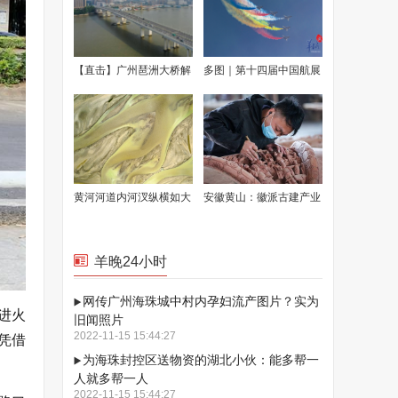
【直击】广州琶洲大桥解
多图｜第十四届中国航展
除临时交通管控恢复通车
今日闭幕，一波高清大图
来袭！
黄河河道内河汊纵横如大
安徽黄山：徽派古建产业
地血脉 阳光下美丽壮观
旺
羊晚24小时
网传广州海珠城中村内孕妇流产图片？实为
进火
旧闻照片
2022-11-15 15:44:27
凭借
为海珠封控区送物资的湖北小伙：能多帮一
人就多帮一人
2022-11-15 15:44:27