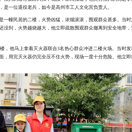
，是一位退役老兵，如今是高州市工人文化宫负责人。
被烧的是一幢民居的二楼，火势凶猛，浓烟滚滚，围观群众甚多。当时
还没到，火势越烧越大，他立即疏散围观群众撤离到安全地带，
楼，他马上拿着灭火器联合3名热心群众冲进二楼火场。当时发
面，用完灭火器仍完全压不住火势，现场一度十分危险。他立即