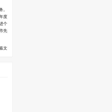
务。
年度
进个
城市先
嘉文