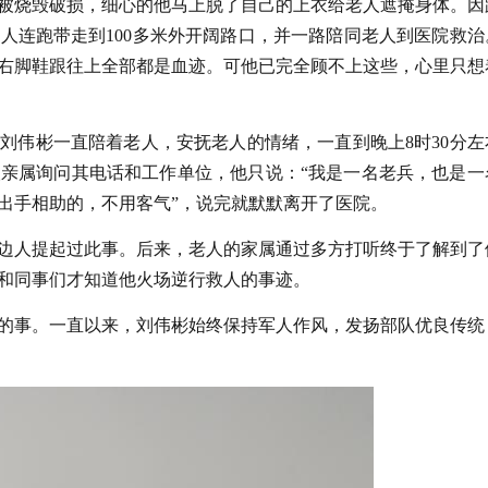
被烧毁破损，细心的他马上脱了自己的上衣给老人遮掩身体。因
人连跑带走到100多米外开阔路口，并一路陪同老人到医院救治
右脚鞋跟往上全部都是血迹。可他已完全顾不上这些，心里只想
刘伟彬一直陪着老人，安抚老人的情绪，一直到晚上8时30分左
亲属询问其电话和工作单位，他只说：“我是一名老兵，也是一
出手相助的，不用客气”，说完就默默离开了医院。
边人提起过此事。后来，老人的家属通过多方打听终于了解到了
和同事们才知道他火场逆行救人的事迹。
的事。一直以来，刘伟彬始终保持军人作风，发扬部队优良传统