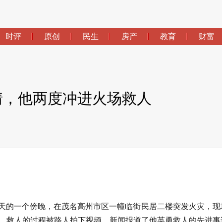
时评
原创
民生
房产
教育
财富
火情，他两度冲进火场救人
年夏天的一个傍晚，在茂名高州市区一幢临街民居二楼突发火灾，现
。救人的过程被路人拍下视频，新闻报道了他英勇救人的先进事