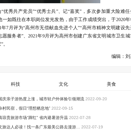
“优秀共产党员”“优秀士兵”、记“嘉奖”，多次参加重大险难任
，他一如既往在本职岗位发光发热，由于工作成绩突出，于2020年
1年7月评为“高州市无偿献血先进个人”“高州市精神文明建设先
秀志愿服务者”、2021年9月评为高州市创建广东省文明城市卫生
”。
编辑：刘
科技
文化
美食
国庆亲子游热度上涨，城市轻户外体验引领潮流
2022-09-20
乡村民宿，假日“理想栖息地”
2022-09-15
滇琼贵旅游市场“蹿红” 省内避暑游升温
2022-07-28
文旅达人必读！找一条广东最美公路去漫游…
2022-07-19