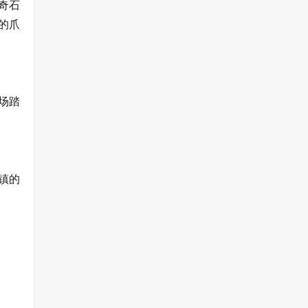
奇石
的爪
场踏
镇的