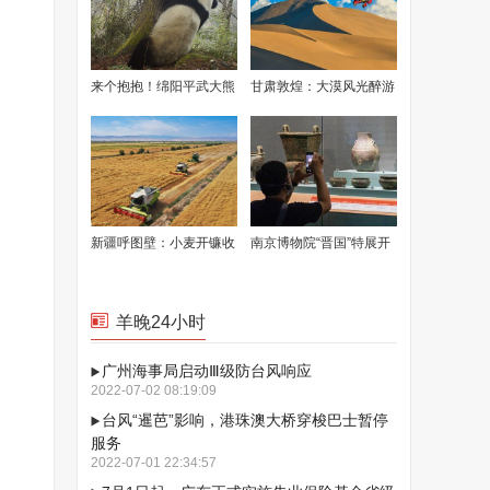
来个抱抱！绵阳平武大熊
甘肃敦煌：大漠风光醉游
猫给你正宗“熊抱”
人
新疆呼图壁：小麦开镰收
南京博物院“晋国”特展开
割
展
羊晚24小时
广州海事局启动Ⅲ级防台风响应
2022-07-02 08:19:09
台风“暹芭”影响，港珠澳大桥穿梭巴士暂停
服务
2022-07-01 22:34:57