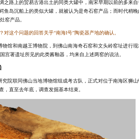
绸之路上的贸易古港出土的同类大罐中，南宋早期以前的多来自
鳄鱼岛沉船上的类似大罐，就被认为是奇石窑产品；而时代稍晚
磁灶窑产品。
对这个问题的回答关乎“南海I号”陶瓷器产地的确认。
南海博物馆和南越王博物院，到佛山南海奇石窑和文头岭窑址进行现
越国宫署遗址所见的此类酱釉器，均来自上述两窑的说法。
船
考古研究院联同佛山当地博物馆组成考古队，正式对位于南海区狮山
查，直至去年底，调查发掘基本结束。