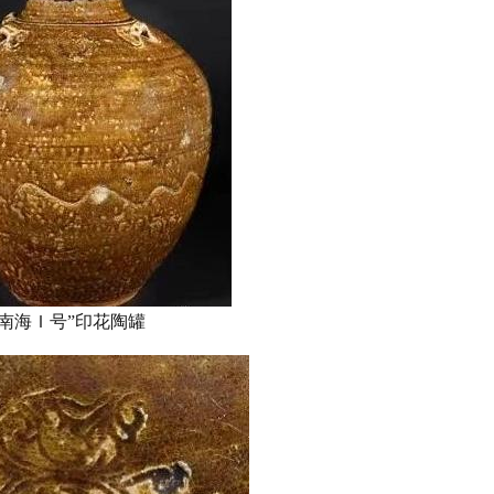
“南海Ｉ号”印花陶罐