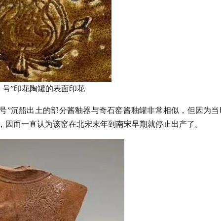
Ｉ号”印花陶罐的表面印花
I号”沉船出土的部分酱釉器与奇石窑酱釉罐非常相似，但因为当
片，因而一直认为该窑在北宋末年到南宋早期就停止出产了。