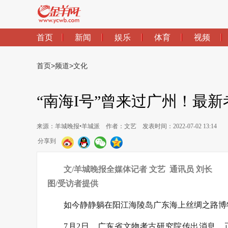
首页
新闻
娱乐
体育
视频
首页
>
频道
>
文化
“南海I号”曾来过广州！最
来源：羊城晚报•羊城派
作者：文艺
发表时间：2022-07-02 13:14
分享到
文/羊城晚报全媒体记者 文艺 通讯员 刘长
图/受访者提供
如今静静躺在阳江海陵岛广东海上丝绸之路博物
7月2日，广东省文物考古研究院传出消息，