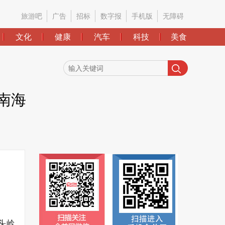
旅游吧
广告
招标
数字报
手机版
无障碍
文化
健康
汽车
科技
美食
南海
头岭