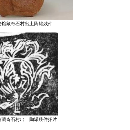
物馆藏奇石村出土陶罐残件
馆藏奇石村出土陶罐残件拓片