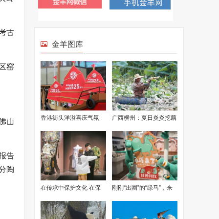
考古
金羊图库
区窑
香港街头洋溢喜庆气氛
广西横州：夏日炎炎挖藕
佛山
忙
报告
分陶
在传承中保护文化 在保
刚刚“出圈”的“绿马”，来
护中传承文化
头可不小