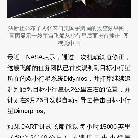
法新社公布了两张来自美国宇航局的太空效果图，
画面显示一艘宇宙飞船从小行星后面进行撞击 图
视觉中国
最近，NASA表示，通过三次机动轨道修正，
这艘飞船的任务团队已首次观测到目标小行星
所在的双小行星系统Didymos，并打算继续追
赶到距离目标小行星仅2公里左右的位置，并
计划在9月26日发起自动引导去撞击目标小行
星Dimorphos。
如果DART测试飞船能以每小时15000英里
（约合24140公里）的速度击中小行星