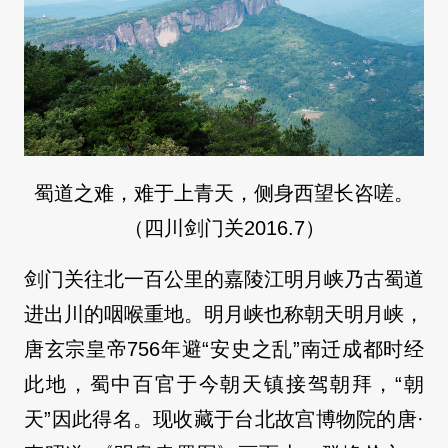
蜀道之难，难于上青天，侧身西望长咨嗟。
（四川剑门关2016.7）
剑门关往北一百公里的嘉陵江明月峡乃古蜀道
进出川的咽喉重地。明月峡也称朝天明月峡，
唐玄宗皇帝756年避“安史之乱”南迁成都时经
此地，蜀中百官于今朝天镇接驾朝拜，“朝
天”因此得名。现收藏于台北故宫博物院的唐·