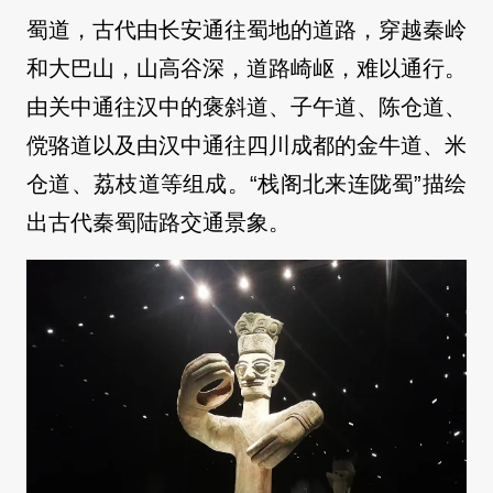
蜀道，古代由长安通往蜀地的道路，穿越秦岭
和大巴山，山高谷深，道路崎岖，难以通行。
由关中通往汉中的褒斜道、子午道、陈仓道、
傥骆道以及由汉中通往四川成都的金牛道、米
仓道、荔枝道等组成。“栈阁北来连陇蜀”描绘
出古代秦蜀陆路交通景象。