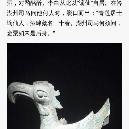
酒，对酌酩醉。李白从此以“谪仙”自居。在答
湖州司马问他何人时，脱口而出：“青莲居士
谪仙人，酒肆藏名三十春。湖州司马何须问，
金粟如来是后身。”