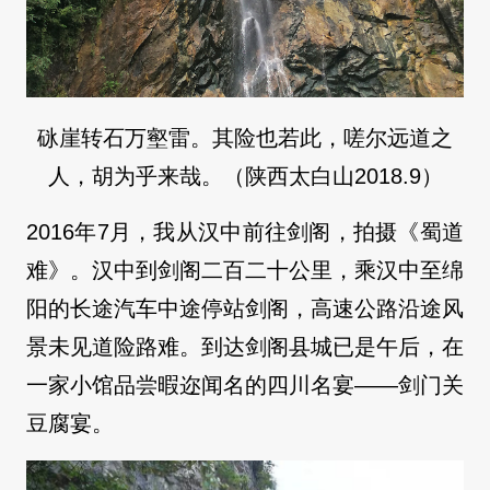
砯崖转石万壑雷。其险也若此，嗟尔远道之
人，胡为乎来哉。（陕西太白山2018.9）
2016年7月，我从汉中前往剑阁，拍摄《蜀道
难》。汉中到剑阁二百二十公里，乘汉中至绵
阳的长途汽车中途停站剑阁，高速公路沿途风
景未见道险路难。到达剑阁县城已是午后，在
一家小馆品尝暇迩闻名的四川名宴——剑门关
豆腐宴。