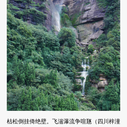
枯松倒挂倚绝壁。飞湍瀑流争喧豗（四川梓潼