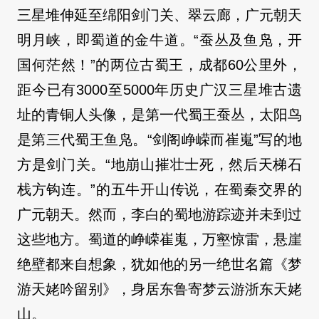
三星堆伸延至绵阳剑门关、翠云廊，广元朝天
明月峡，即蜀道的金牛道。“蚕丛及鱼凫，开
国何茫然！”的两位古蜀王，成都60公里外，
距今已有3000至5000年历史广汉三星堆古遗
址的青铜人头像，是第一代蜀王蚕丛，太阳鸟
是第三代蜀王鱼凫。“剑阁峥嵘而崔嵬”写的地
方是剑门关。“地崩山摧壮士死，然后天梯石
栈方钩连。”的五牛开山传说，在蜀秦交界的
广元朝天。然而，李白的蜀地游踪迹并未到过
这些地方。蜀道的峥嵘崔嵬，万壑惊雷，悬崖
绝壁都来自想象，犹如他的另一绝世名篇《梦
游天姥吟留别》，身居东鲁寄梦云游浙东天姥
山。