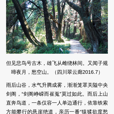
但见悲鸟号古木，雄飞从雌绕林间。又闻子规
啼夜月，愁空山。（四川翠云廊2016.7）
雨后山谷，水气升腾成雾，渐渐笼罩关隘中央
剑阁，“剑阁峥嵘而崔嵬”莫过如此。而后上山
直奔鸟道，一条仅容一人单边通行，依靠铁索
方能攀行的悬崖绝道，亲历一番“猿猱欲度愁