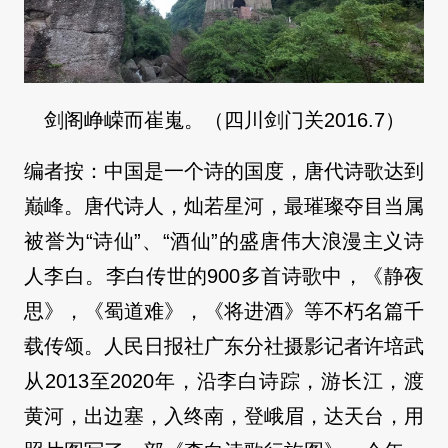
剑阁峥嵘而崔嵬。（四川剑门关2016.7）
编者按：中国是一个诗的国度，唐代诗歌达到
巅峰。唐代诗人，灿若星河，最璀璨夺目当属
被誉为“诗仙”、“酒仙”的盛唐伟大浪漫主义诗
人李白。李白传世的900多首诗歌中，《静夜
思》，《蜀道难》，《将进酒》等不朽名篇千
载传颂。人民日报社广东分社摄影记者许培武
从2013至2020年，沿李白诗踪，游长江，渡
黄河，出边塞，入终南，登峨眉，达天台，用