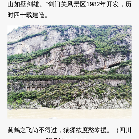
山如壁剑雄。”剑门关风景区1982年开发，历
时四十载建造。
黄鹤之飞尚不得过，猿猱欲度愁攀援。（四川