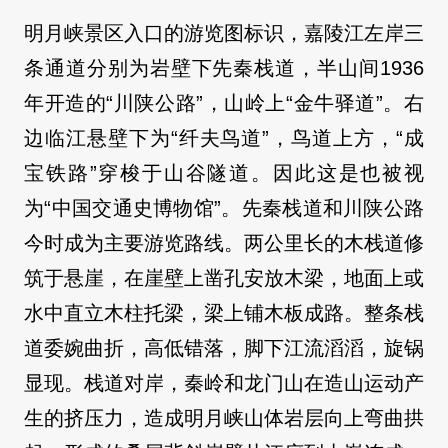
明月峡景区入口的游览图标识，嘉陵江左岸三
条通道分别为岩壁下先秦栈道，半山间1936
年开造的“川陕公路”，山岭上“金牛驿道”。右
边临江悬壁下为“纤夫鸟道”，鸟道上方，“成
宝铁路”穿梭于山谷隧道。因此这是也被视
为“中国交通史博物馆”。先秦栈道和川陕公路
今时成为主要游览路线。两公里长的木栈道修
筑于悬崖，在崖壁上凿孔安放木梁，地面上或
水中直立木柱托梁，梁上铺木板成路。整条栈
道委婉曲折，高低错落，脚下江流滔滔，旋锅
显现。栈道对岸，秦岭和龙门山在造山运动产
生的挤压力，造成明月峡山体岩层向上弯曲拱