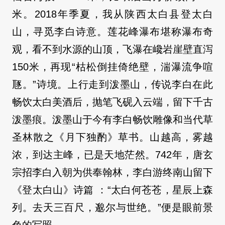
米。2018年季夏，我从陕西太白县登太白
山，寻觅李白诗意。莲花峰瀑布堪称瀑布奇
观，看不到水源的山顶，飞瀑在巉岩崖壁直泻
150米，再现“枯松倒挂倚绝壁，湍瀑流争喧
豗。”诗境。上行走到泼墨山，传说李白在此
畅饮太白美酒后，抛笔飞砚入云端，留下千古
泼墨痕。泼墨山于今有李白畅饮雕像和当代草
圣林散之《月下独酌》草书。山越高，雾越
浓，到达主峰，已是天地茫然。742年，唐玄
宗招李白入朝为供奉翰林，李白游终南山留下
《登太白山》诗篇 ：“太白何苍苍，星辰上森
列。去天三百尺，邈尔与世绝。”便是眼前景
色的写照。