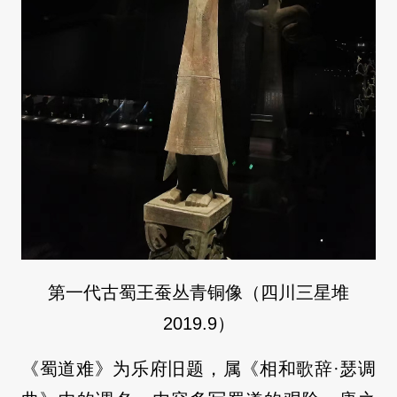
第一代古蜀王蚕丛青铜像（四川三星堆
2019.9）
《蜀道难》为乐府旧题，属《相和歌辞·瑟调