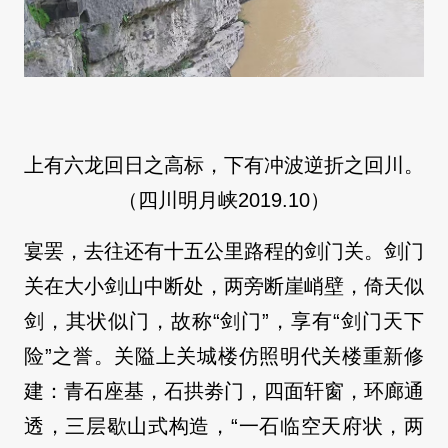
上有六龙回日之高标，下有冲波逆折之回川。
（四川明月峡2019.10）
宴罢，去往还有十五公里路程的剑门关。剑门
关在大小剑山中断处，两旁断崖峭壁，倚天似
剑，其状似门，故称“剑门”，享有“剑门天下
险”之誉。关隘上关城楼仿照明代关楼重新修
建：青石座基，石拱劵门，四面轩窗，环廊通
透，三层歇山式构造，“一石临空天府状，两