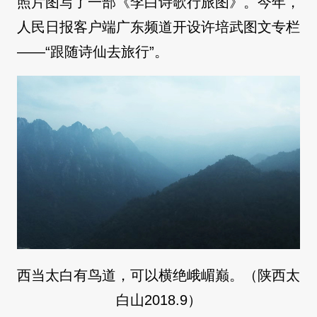
照片图写了一部《李白诗歌行旅图》。今年，
人民日报客户端广东频道开设许培武图文专栏
——“跟随诗仙去旅行”。
西当太白有鸟道，可以横绝峨嵋巅。（陕西太
白山2018.9）