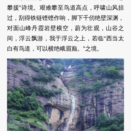
攀援”诗境。艰难攀至鸟道高点，呼啸山风掠
过，刮得铁链铿铿作响，脚下千仞绝壁深渊，
对面山峰丹霞岩壁横空，蔚为壮观，山谷之
间，浮云飘游，我于浮云之上，若临“西当太
白有鸟道，可以横绝峨眉巅。”之境。