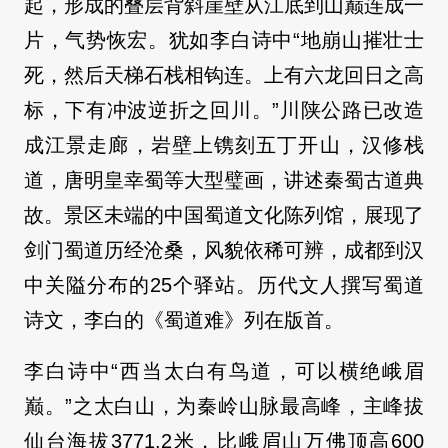
起，形成的叠层背斜崖壁从江底到山巅连成一
片，气势恢宏。犹如李白诗中“地崩山摧壮士
死，然后天梯石栈相钩连。上有六龙回日之高
标，下有冲波逆折之回川。”川陕公路已改造
成江景走廊，岩壁上镌刻五丁开山，汉修栈
道，唐明皇幸蜀等大型璧画，讲述秦蜀古道典
故。景区未端的中国蜀道文化陈列馆，展现了
剑门蜀道历经沧桑，风貌依稀可辨，成都到汉
中关隘分布的25个驿站。历代文人撰写蜀道
诗文，李白的《蜀道难》列在版首。
李白诗中“西当太白有鸟道，可以横绝峨眉
巅。”之太白山，为秦岭山脉最高峰，主峰拔
仙台海拔3771.2米，比峨眉山万佛顶高600