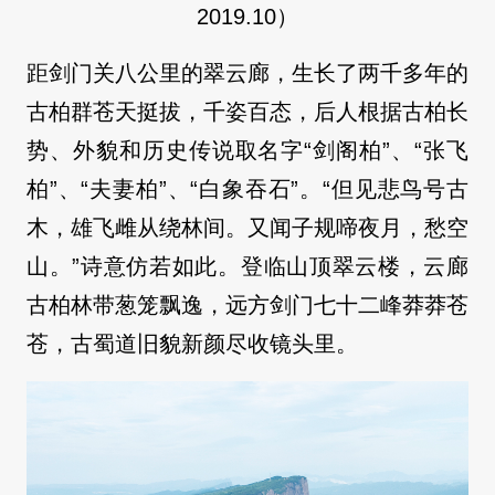
2019.10）
距剑门关八公里的翠云廊，生长了两千多年的
古柏群苍天挺拔，千姿百态，后人根据古柏长
势、外貌和历史传说取名字“剑阁柏”、“张飞
柏”、“夫妻柏”、“白象吞石”。“但见悲鸟号古
木，雄飞雌从绕林间。又闻子规啼夜月，愁空
山。”诗意仿若如此。登临山顶翠云楼，云廊
古柏林带葱笼飘逸，远方剑门七十二峰莽莽苍
苍，古蜀道旧貌新颜尽收镜头里。