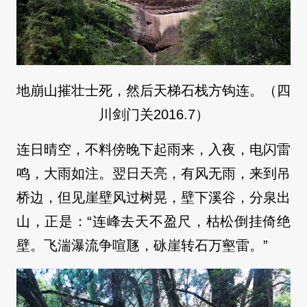
地崩山摧壮士死，然后天梯石栈方钩连。（四
川剑门关2016.7）
连日晴空，不料傍晚下起雨来，入夜，电闪雷
鸣，大雨如注。翌日天亮，有风无雨，来到吊
桥边，但见崖壁风过树晃，壁下溪谷，分泉出
山，正是：“连峰去天不盈尺，枯松倒挂倚绝
壁。飞湍瀑流争喧豗，砯崖转石万壑雷。”