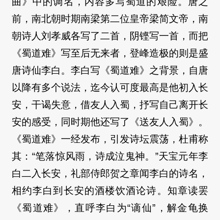
曲》中的调名，内容多写蜀道的艰险。唐之
前，南北朝时期南梁第二位皇帝梁简文帝，南
朝诗人刘孝威各写了二首，阴铿写一首，而把
《蜀道难》写至后无来者，登峰造极的则是盛
唐诗仙李白。李白写《蜀道难》之背景，自唐
以降有多个说法，迄今认可度最高是他初入长
安，干谒失意，借友人入蜀，抒写自己离开长
安的感受，同时期他还写了《送友人入蜀》。
《蜀道难》一经发布，引发诗坛震荡，杜甫称
其：“笔落惊风雨，诗成泣鬼神。”天宝元年李
白二入长安，礼部侍郎贺之章闻李白的诗名，
相约李白到长安的酒楼饮酒论诗。知章读罢
《蜀道难》，直呼李白为“谪仙”，解金龟换