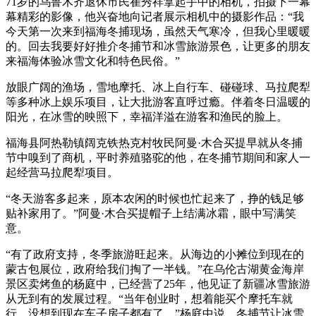
71岁的乌鲁木齐退休市民崔秀祥拿起手中的相机，拍摄下一幕
幕精彩的影像，他兴奋地向记者展示相机中的摄影作品：“我
今天第一次来到福海冬捕现场，虽然天气寒冷，但我心里暖暖
的。回去我要好好推介冬捕节和冰雪旅游景色，让更多的朋友
来福海体验冰雪文化和特色民俗。”
放眼广阔的渔场，雪地摩托、冰上自行车、碰碰球、马拉爬犁
等多种冰上娱乐项目，让大批游客直呼过瘾。伴着冬日温暖的
阳光，在冰雪的映照下，幸福洋溢在游客和渔民的脸上。
福海县阿热勒镇阔克铁热克村牧民阿曼·木合买提早就从冬捕
节中嗅到了商机，平时养殖骆驼的他，在冬捕节期间和家人一
起经营马拉爬犁项目。
“冬天游客多起来，原本农闲的时候也忙起来了，挣的钱足够
贴补家用了。”阿曼·木合买提帽子上结满冰霜，眼中写满笑
意。
“有了政府支持，冬季旅游旺起来。从海边的小摊位到现在的
蒙古包展位，政府给我们掏了一半钱。”在乌伦古湖黄金海岸
景区卖烤鱼的杨庭中，已经营了25年，他见证了新疆冰雪旅游
从无到有的发展过程。“当年创业时，想着能买个摩托车就
行，没想到现在车子房子都有了。”杨庭中说，冬捕节让冰雪