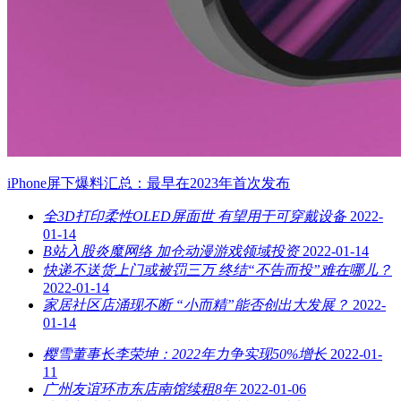
iPhone屏下爆料汇总：最早在2023年首次发布
全3D打印柔性OLED屏面世 有望用于可穿戴设备
2022-
01-14
B站入股炎魔网络 加仓动漫游戏领域投资
2022-01-14
快递不送货上门或被罚三万 终结“不告而投”难在哪儿？
2022-01-14
家居社区店涌现不断 “小而精”能否创出大发展？
2022-
01-14
樱雪董事长李荣坤：2022年力争实现50%增长
2022-01-
11
广州友谊环市东店南馆续租8年
2022-01-06