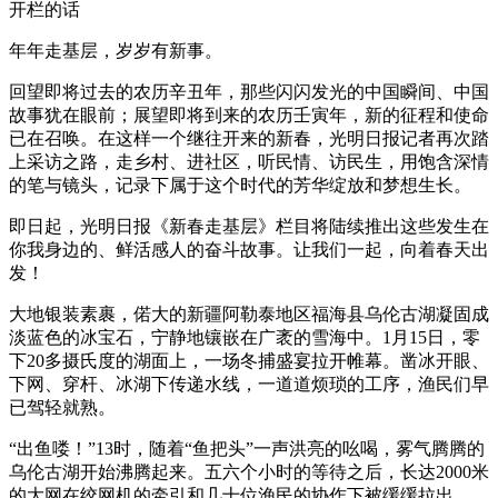
开栏的话
年年走基层，岁岁有新事。
回望即将过去的农历辛丑年，那些闪闪发光的中国瞬间、中国
故事犹在眼前；展望即将到来的农历壬寅年，新的征程和使命
已在召唤。在这样一个继往开来的新春，光明日报记者再次踏
上采访之路，走乡村、进社区，听民情、访民生，用饱含深情
的笔与镜头，记录下属于这个时代的芳华绽放和梦想生长。
即日起，光明日报《新春走基层》栏目将陆续推出这些发生在
你我身边的、鲜活感人的奋斗故事。让我们一起，向着春天出
发！
大地银装素裹，偌大的新疆阿勒泰地区福海县乌伦古湖凝固成
淡蓝色的冰宝石，宁静地镶嵌在广袤的雪海中。1月15日，零
下20多摄氏度的湖面上，一场冬捕盛宴拉开帷幕。凿冰开眼、
下网、穿杆、冰湖下传递水线，一道道烦琐的工序，渔民们早
已驾轻就熟。
“出鱼喽！”13时，随着“鱼把头”一声洪亮的吆喝，雾气腾腾的
乌伦古湖开始沸腾起来。五六个小时的等待之后，长达2000米
的大网在绞网机的牵引和几十位渔民的协作下被缓缓拉出。