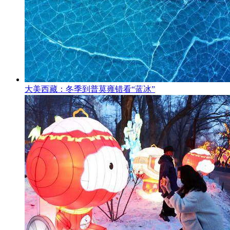
大美西藏：冬季到普莫雍错看“蓝冰”