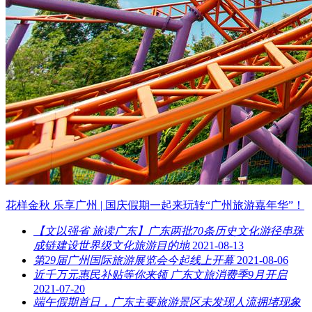
花样金秋 乐享广州 | 国庆假期一起来玩转“广州旅游嘉年华”！
【文以强省 旅读广东】广东两批70条历史文化游径串珠
成链建设世界级文化旅游目的地
2021-08-13
第29届广州国际旅游展览会今起线上开幕
2021-08-06
近千万元惠民补贴等你来领 广东文旅消费季9月开启
2021-07-20
端午假期首日，广东主要旅游景区未发现人流拥堵现象