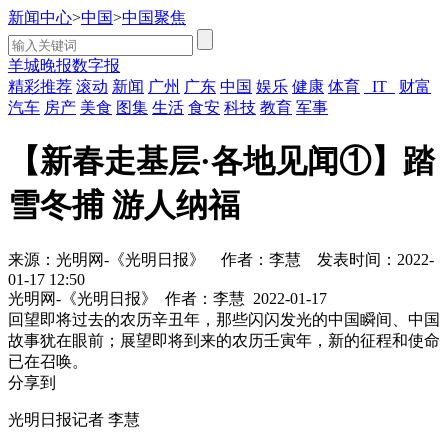
新闻中心
>
中国
>
中国聚焦
羊城晚报数字报
精彩推荐
滚动
新闻
广州
广东
中国
娱乐
健康
体育
IT
财富
汽车
房产
美食
图集
生活
食安
科技
教育
军事
【新春走基层·各地见闻①】踏
雪冬捕 游人纳福
来源：光明网-《光明日报》
作者：李慧
发表时间：2022-
01-17 12:50
光明网-《光明日报》
作者：李慧
2022-01-17
回望即将过去的农历辛丑年，那些闪闪发光的中国瞬间、中国
故事犹在眼前；展望即将到来的农历壬寅年，新的征程和使命
已在召唤。
分享到
光明日报记者 李慧