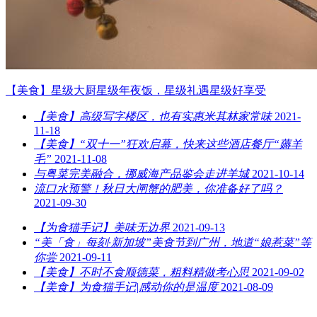
【美食】星级大厨星级年夜饭，星级礼遇星级好享受
【美食】高级写字楼区，也有实惠米其林家常味
2021-
11-18
【美食】“双十一”狂欢启幕，快来这些酒店餐厅“薅羊
毛”
2021-11-08
与粤菜完美融合，挪威海产品鉴会走进羊城
2021-10-14
流口水预警！秋日大闸蟹的肥美，你准备好了吗？
2021-09-30
【为食猫手记】美味无边界
2021-09-13
“美「食」每刻·新加坡”美食节到广州，地道“娘惹菜”等
你尝
2021-09-11
【美食】不时不食顺德菜，粗料精做考心思
2021-09-02
【美食】为食猫手记|感动你的是温度
2021-08-09