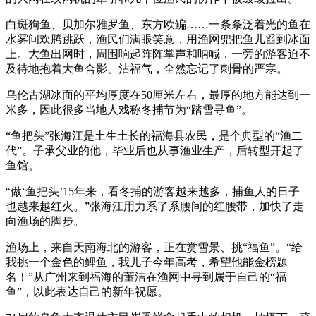
白斑狗鱼、贝加尔雅罗鱼、东方欧鳊……一条条泛着光的鱼在
水雾间欢腾跳跃，渔民们满眼笑意，用渔网兜把鱼儿舀到冰面
上。大鱼出网时，周围响起阵阵掌声和呐喊，一旁的游客迫不
及待地抱着大鱼合影、沾福气，全然忘记了刺骨的严寒。
乌伦古湖冰面的平均厚度在50厘米左右，最厚的地方能达到一
米多，因此很多当地人戏称冬捕节为“踏雪寻鱼”。
“鱼把头”张海江是土生土长的福海县农民，是个典型的“渔二
代”。子承父业的他，毕业后也从事渔业生产，后转型开起了
鱼馆。
“做‘鱼把头’15年来，看冬捕的游客越来越多，捕鱼人的日子
也越来越红火。”张海江用力系了系腰间的红腰带，加快了走
向渔场的脚步。
渔场上，来自天南海北的游客，正在赏雪景、挑“福鱼”。“给
我挑一个金色的鲤鱼，我儿子今年高考，希望他能金榜题
名！”从广州来到福海的董洁在渔网中寻到属于自己的“福
鱼”，以此表达自己的新年祝愿。