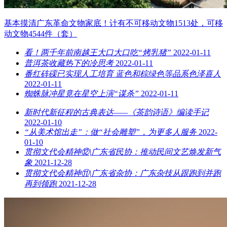
基本摸清广东革命文物家底！计有不可移动文物1513处，可移
动文物4544件（套）
看！两千年前南越王大口大口吃“烤乳猪”
2022-01-11
普洱茶收藏热下的冷思考
2022-01-11
番红砗磲已实现人工培育 蓝色和棕绿色等品系色泽喜人
2022-01-11
蜘蛛脉冲星竟在星空上演“谋杀”
2022-01-11
新时代新征程的古典表达——《茶韵诗语》编读手记
2022-01-10
“从美术馆出走”：做“社会雕塑”，为更多人服务
2022-
01-10
贯彻文代会精神⑫|广东省民协：推动民间文艺焕发新气
象
2021-12-28
贯彻文代会精神⑪|广东省杂协：广东杂技从跟跑到并跑
再到领跑
2021-12-28