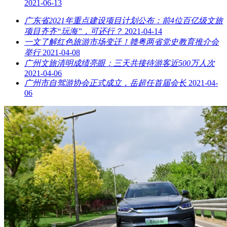
2021-06-13
广东省2021年重点建设项目计划公布：前4位百亿级文旅
项目齐齐“玩海”，可还行？
2021-04-14
一文了解红色旅游市场变迁！赣粤两省党史教育推介会
举行
2021-04-08
广州文旅清明成绩亮眼：三天共接待游客近500万人次
2021-04-06
广州市自驾游协会正式成立，岳超任首届会长
2021-04-
06