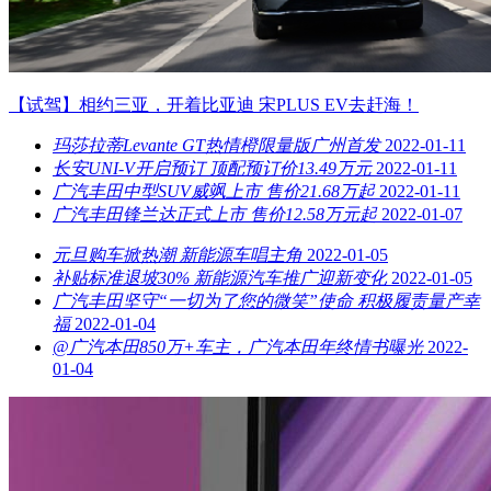
【试驾】相约三亚，开着比亚迪 宋PLUS EV去赶海！
玛莎拉蒂Levante GT热情橙限量版广州首发
2022-01-11
长安UNI-V开启预订 顶配预订价13.49万元
2022-01-11
广汽丰田中型SUV威飒上市 售价21.68万起
2022-01-11
广汽丰田锋兰达正式上市 售价12.58万元起
2022-01-07
元旦购车掀热潮 新能源车唱主角
2022-01-05
补贴标准退坡30% 新能源汽车推广迎新变化
2022-01-05
广汽丰田坚守“一切为了您的微笑”使命 积极履责量产幸
福
2022-01-04
@广汽本田850万+车主，广汽本田年终情书曝光
2022-
01-04