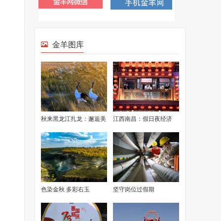
金羊图库
秋来黑龙江扎龙：邂逅美
江西南昌：假日夜经济
丽丹顶鹤
繁华有活力
色染金秋 多彩右玉
坚守岗位过假期