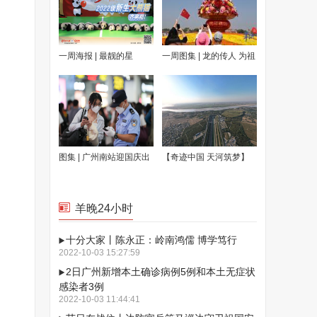
一周海报 | 最靓的星
一周图集 | 龙的传人 为祖
国庆生
图集 | 广州南站迎国庆出
【奇迹中国 天河筑梦】
行高峰
航拍南水北调中线穿黄工
程
羊晚24小时
十分大家丨陈永正：岭南鸿儒 博学笃行
2022-10-03 15:27:59
2日广州新增本土确诊病例5例和本土无症状
感染者3例
2022-10-03 11:44:41