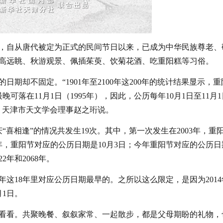
，自从唐代被定为正式的民间节日以来，已成为中华民族尊老、
高远眺、秋游观景、佩插茱萸、饮菊花酒、吃重阳糕等习俗。
期却不固定。“1901年至2100年这200年的统计结果显示，重
晚可落在11月1日（1995年），因此，公历每年10月1日至11月
、天津市天文学会理事赵之珩说。
庆“喜相逢”的情况共发生19次。其中，第一次发生在2003年，重
8年，重阳节对应的公历日期是10月3日；今年重阳节对应的公历日
2年和2068年。
2年这18年里对应公历日期最早的。之所以这么限定，是因为201
月1日。
看看。共聚晚餐、叙叙家常、一起散步，都是父母期盼的礼物，