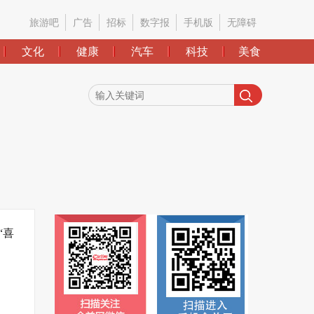
旅游吧
广告
招标
数字报
手机版
无障碍
文化
健康
汽车
科技
美食
“喜