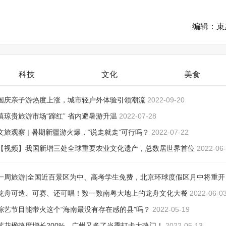
编辑：束
科技
文化
美食
国庆亲子游热度上涨，城市轻户外体验引领潮流
2022-09-20
滇琼贵旅游市场“蹿红” 省内避暑游升温
2022-07-28
文旅观察 | 暑期新疆游火爆，“说走就走”可行吗？
2022-07-22
【视频】我国新增三处全球重要农业文化遗产，总数居世界首位
2022-06
一周旅游|全国近百景区为中、高考学生免费，北京环球度假区月中将重开
2022-06-08
龙舟可造、可赛、还可唱！数一数南粤大地上的龙舟文化大餐
2022-06-0
综艺节目能带火这个“海南最没有存在感的县”吗？
2022-05-19
蓝花楹热度增长200%，广州又多了当季打卡大热门！
2022-05-13