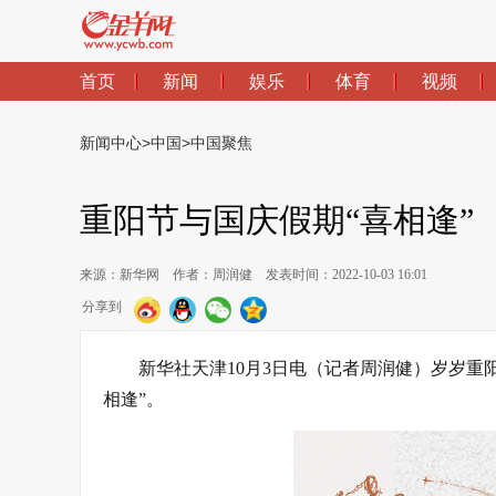
首页
新闻
娱乐
体育
视频
新闻中心
>
中国
>
中国聚焦
重阳节与国庆假期“喜相逢”
来源：新华网
作者：周润健
发表时间：2022-10-03 16:01
分享到
新华社天津10月3日电（记者周润健）岁岁重
相逢”。