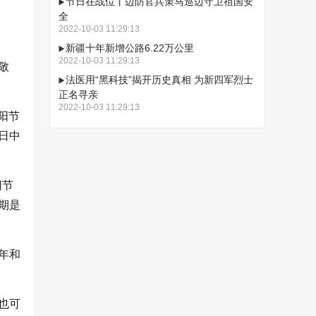
节日在战位丨边防官兵策马巡边守卫祖国安
全
2022-10-03 11:29:13
新疆十年新增公路6.22万公里
2022-10-03 11:29:13
敬
法医用“黑科技”揭开历史真相 为新四军烈士
正名寻亲
2022-10-03 11:29:13
阳节
1日中
阳节
期是
4年和
也可