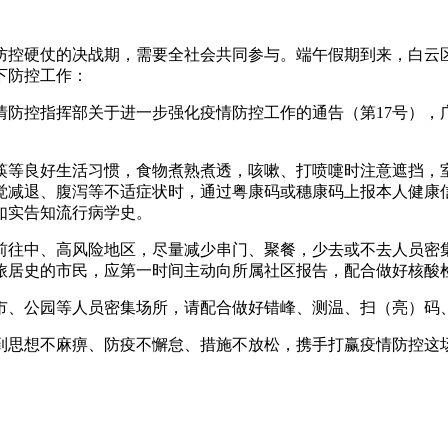
防控硬仗的决战期，需要全社会共同参与。端午假期到来，白云
好以下防控工作：
情防控指挥部关于进一步强化疫情防控工作的通告（第17号），
筷等良好生活习惯，食物煮熟煮透，咳嗽、打喷嚏时注意遮挡，
觉减退、腹泻等不适症状时，通过粤康码或穗康码上报本人健康
，如实告知流行病学史。
前往中、高风险地区，尽量减少串门、聚餐，少去或不去人员密
区旅居史的市民，应第一时间主动向所属社区报告，配合做好
超市、公园等人员密集场所，请配合做好错峰、测温、扫（亮）
做到思想不麻痹、防疫不懈怠、措施不放松，携手打赢疫情防