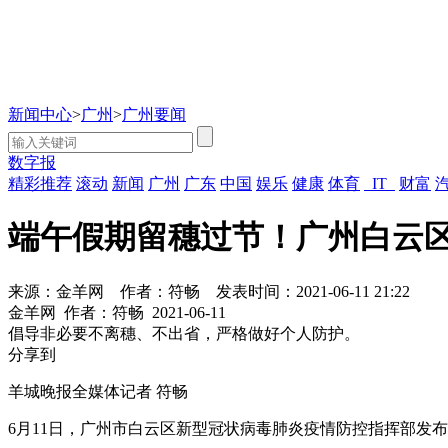
新闻中心
>
广州
>
广州要闻
数字报
精彩推荐
滚动
新闻
广州
广东
中国
娱乐
健康
体育
IT
财富
端午假期留穗过节！广州白云
来源：金羊网
作者：符畅
发表时间：2021-06-11 21:22
金羊网
作者：符畅
2021-06-11
倡导非必要不离穗、不出省，严格做好个人防护。
分享到
羊城晚报全媒体记者 符畅
6月11日，广州市白云区新型冠状病毒肺炎疫情防控指挥部发