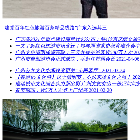
“建党百年红色旅游百条精品线路”广东入选其三
广东省2021年重点建设项目计划公布：前4位百亿级文旅
一文了解红色旅游市场变迁！赣粤两省党史教育推介会举
广州文旅清明成绩亮眼：三天共接待游客近500万人次
20
广州市自驾游协会正式成立，岳超任首届会长
2021-04-06
广州公共文化空间蝶变更美“市民客厅”
2021-03-24
【春游记·文化游】这个清明节，不妨来场文化之旅！
202
推动城市文化综合实力新出彩 广州文旅交出一份沉甸甸
春节期间，近5万人次登上广州塔
2021-02-20