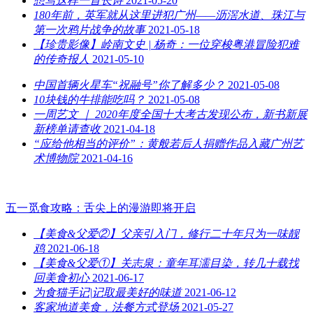
想写这样一首长诗
2021-05-20
180年前，英军就从这里进犯广州——沥滘水道、珠江与
第一次鸦片战争的故事
2021-05-18
【珍贵影像】岭南文史 | 杨奇：一位穿梭粤港冒险犯难
的传奇报人
2021-05-10
中国首辆火星车“祝融号”你了解多少？
2021-05-08
10块钱的牛排能吃吗？
2021-05-08
一周艺文 ｜ 2020年度全国十大考古发现公布，新书新展
新榜单请查收
2021-04-18
“应给他相当的评价”：黄般若后人捐赠作品入藏广州艺
术博物院
2021-04-16
五一觅食攻略：舌尖上的漫游即将开启
【美食&父爱②】父亲引入门，修行二十年只为一味靓
鸡
2021-06-18
【美食&父爱①】关志泉：童年耳濡目染，转几十载找
回美食初心
2021-06-17
为食猫手记|记取最美好的味道
2021-06-12
客家地道美食，法餐方式登场
2021-05-27