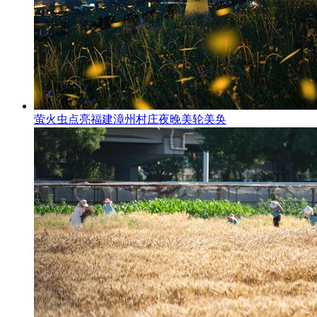
萤火虫点亮福建漳州村庄夜晚美轮美奂