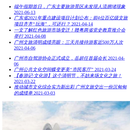
端午假期首日，广东主要旅游景区未发现人流拥堵现象
2021-06-13
广东省2021年重点建设项目计划公布：前4位百亿级文旅
项目齐齐“玩海”，可还行？
2021-04-14
一文了解红色旅游市场变迁！赣粤两省党史教育推介会
举行
2021-04-08
广州文旅清明成绩亮眼：三天共接待游客近500万人次
2021-04-06
广州市自驾游协会正式成立，岳超任首届会长
2021-04-
06
广州公共文化空间蝶变更美“市民客厅”
2021-03-24
【春游记·文化游】这个清明节，不妨来场文化之旅！
2021-03-22
推动城市文化综合实力新出彩 广州文旅交出一份沉甸甸
的成绩单
2021-03-03