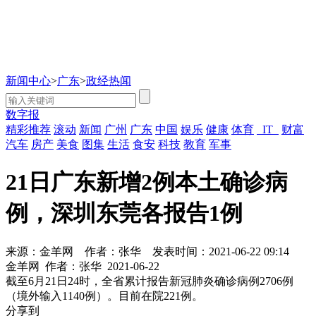
新闻中心
>
广东
>
政经热闻
数字报
精彩推荐
滚动
新闻
广州
广东
中国
娱乐
健康
体育
IT
财富
汽车
房产
美食
图集
生活
食安
科技
教育
军事
21日广东新增2例本土确诊病
例，深圳东莞各报告1例
来源：金羊网
作者：张华
发表时间：2021-06-22 09:14
金羊网
作者：张华
2021-06-22
截至6月21日24时，全省累计报告新冠肺炎确诊病例2706例
（境外输入1140例）。目前在院221例。
分享到