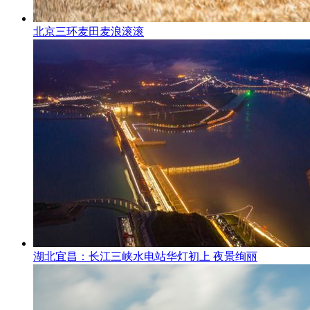
北京三环麦田麦浪滚滚
湖北宜昌：长江三峡水电站华灯初上 夜景绚丽