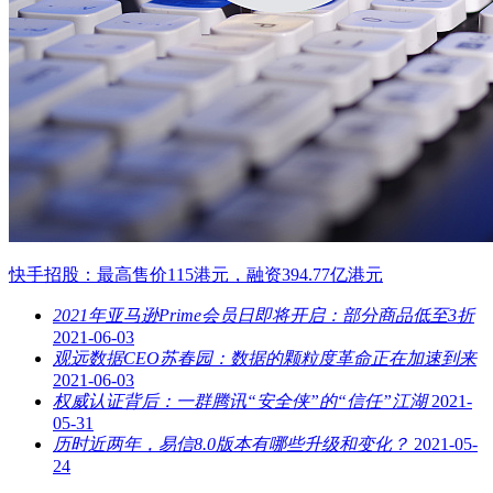
快手招股：最高售价115港元，融资394.77亿港元
2021年亚马逊Prime会员日即将开启：部分商品低至3折
2021-06-03
观远数据CEO苏春园：数据的颗粒度革命正在加速到来
2021-06-03
权威认证背后：一群腾讯“安全侠”的“信任”江湖
2021-
05-31
历时近两年，易信8.0版本有哪些升级和变化？
2021-05-
24