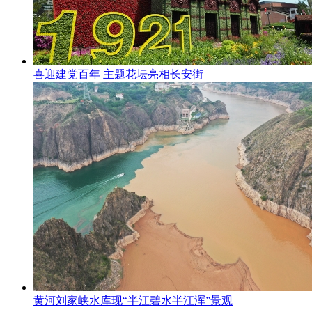
喜迎建党百年 主题花坛亮相长安街
黄河刘家峡水库现“半江碧水半江浑”景观