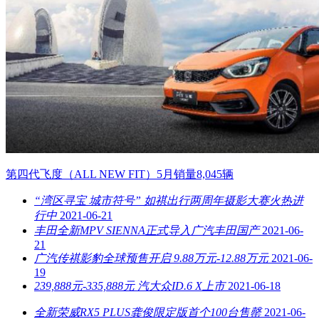
第四代飞度（ALL NEW FIT）5月销量8,045辆
“湾区寻宝 城市符号” 如祺出行两周年摄影大赛火热进
行中
2021-06-21
丰田全新MPV SIENNA正式导入广汽丰田国产
2021-06-
21
广汽传祺影豹全球预售开启 9.88万元-12.88万元
2021-06-
19
239,888元-335,888元 汽大众ID.6 X上市
2021-06-18
全新荣威RX5 PLUS龚俊限定版首个100台售罄
2021-06-