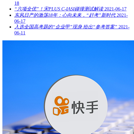
18
“六项全优”！宋PLUS C-IASI碰撞测试解读
2021-06-17
东风日产的激荡18年：心向未来，“赶考”新时代
2021-
06-17
入选全国高考题的“企业甲”现身 给出“参考答案”
2021-
06-11