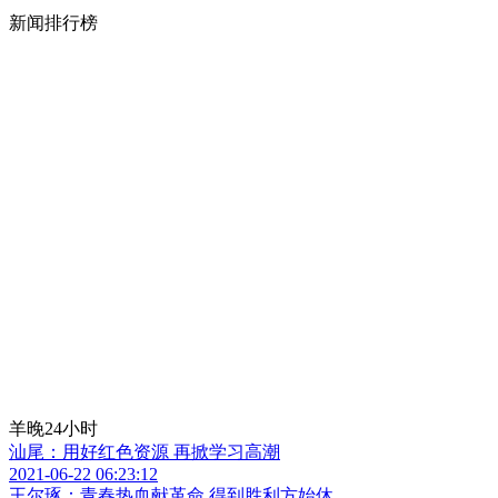
新闻排行榜
羊晚24小时
汕尾：用好红色资源 再掀学习高潮
2021-06-22 06:23:12
王尔琢：青春热血献革命 得到胜利方始休