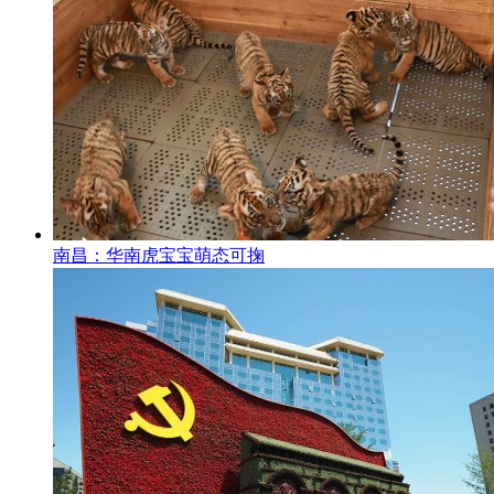
南昌：华南虎宝宝萌态可掬